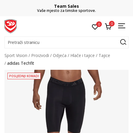
Team Sales
Vaše mjesto za timske sportove.
0
0
Pretraži stranicu
Sport Vision
Proizvodi
Odjeća
Hlače i tajice
Tajice
adidas Techfit
POSLJEDNJI KOMADI