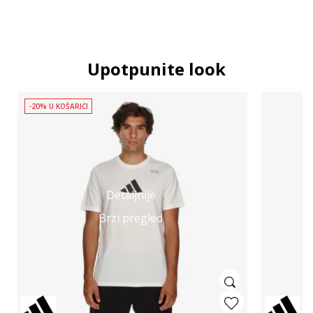
Upotpunite look
-20% U KOŠARICI
Detaljnije
Brzi pregled