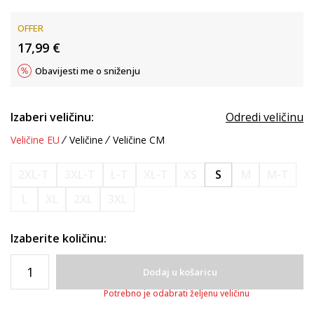
OFFER
17,99
€
Obavijesti me o sniženju
Izaberi veličinu:
Odredi veličinu
Veličine EU
Veličine
Veličine CM
2XL-T
3XL-T
L-T
XL-T
XS
S
M
M-T
L
XL
2XL
3XL
Izaberite količinu:
Dodaj u košaricu
Potrebno je odabrati željenu veličinu