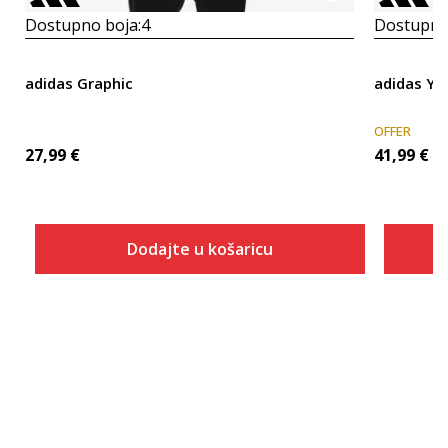
Dostupno boja:
4
Dostupno
adidas Graphic
adidas Y
OFFER
27,99
€
41,99
€
Dodajte u košaricu
Veličina
Dodaj u košaricu
XS
S
M