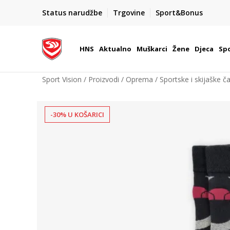
BOX NOW
Status narudžbe
Trgovine
Sport&Bonus
Dostava 1,50 €
| Više od 800 paketomata u Hrvatsko
HNS
Aktualno
Muškarci
Žene
Djeca
Spo
Sport Vision
Proizvodi
Oprema
Sportske i skijaške č
-30% U KOŠARICI