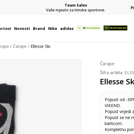
Team Sales
P
j
Vaše mjesto za timske sportove.
rtovi
Novosti
Brand
Nike
adidas
arape
Čarape
Ellesse Ski
Čarape
Šifra artikla:
ELS
Ellesse Sk
Popust od -30%
VIKEND.
Popust vrijedi
Popust se ne 
karticom.
Kompletnu pon