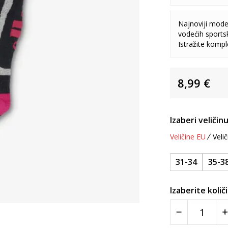
Najnoviji model
vodećih sports
Istražite komp
8,99
€
Izaberi veličinu
Veličine EU
Velič
31-34
35-3
Izaberite količ