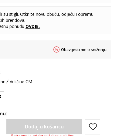
i su stigli. Otkrijte novu obuću, odjeću i opremu
kih brendova.
letnu ponudu
OVDJE
.
Obavijesti me o sniženju
:
ine
Veličine CM
8
inu:
Dodaj u košaricu
Potrebno je odabrati željenu veličinu