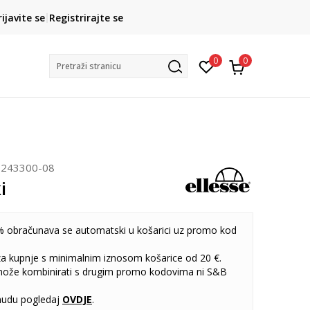
CLICK& COLLECT
rijavite se
Registrirajte se
besplatno preuzimanje u trgovini
0
0
Pretraži stranicu
S243300-08
i
 obračunava se automatski u košarici uz promo kod
 za kupnje s minimalnim iznosom košarice od 20 €.
može kombinirati s drugim promo kodovima ni S&B
udu pogledaj
OVDJE
.