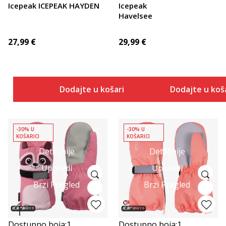
Icepeak ICEPEAK HAYDEN
Icepeak
Havelsee
27,99
€
29,99
€
Dodajte u košaricu
Dodajte u koš
-30% U
-30% U
KOŠARICI
KOŠARICI
Detaljnije
Detaljnije
Uporedi
Uporedi
Brzi Pregled
Brzi Pregled
Dostupno boja:
1
Dostupno boja:
1