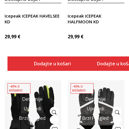
Icepeak ICEPEAK HAVELSEE
Icepeak ICEPEAK
KD
HALFMOON KD
29,99
€
29,99
€
Dodajte u košaricu
Dodajte u koš
-40% U
-40% U
KOŠARICI
KOŠARICI
Detaljnije
Detaljnije
Uporedi
Uporedi
Brzi Pregled
Brzi Pregled