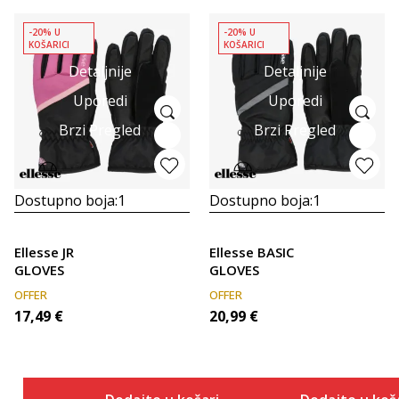
-20% U
-20% U
KOŠARICI
KOŠARICI
Detaljnije
Detaljnije
Uporedi
Uporedi
Brzi Pregled
Brzi Pregled
Dostupno boja:
1
Dostupno boja:
1
Ellesse JR
Ellesse BASIC
GLOVES
GLOVES
OFFER
OFFER
17,49
€
20,99
€