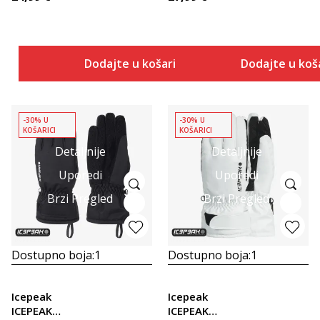
Dodajte u košaricu
Dodajte u koš
-30% U
-30% U
KOŠARICI
KOŠARICI
Detaljnije
Detaljnije
Uporedi
Uporedi
Brzi Pregled
Brzi Pregled
Dostupno boja:
1
Dostupno boja:
1
Icepeak
Icepeak
ICEPEAK
ICEPEAK