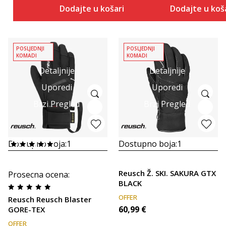
Dodajte u košaricu
Dodajte u koš
POSLJEDNJI
POSLJEDNJI
KOMADI
KOMADI
Detaljnije
Detaljnije
Uporedi
Uporedi
Brzi Pregled
Brzi Pregled
Dostupno boja:
1
Dostupno boja:
1
Reusch Ž. SKI. SAKURA GTX
Prosecna ocena
:
BLACK
OFFER
Reusch Reusch Blaster
60,99
€
GORE-TEX
OFFER