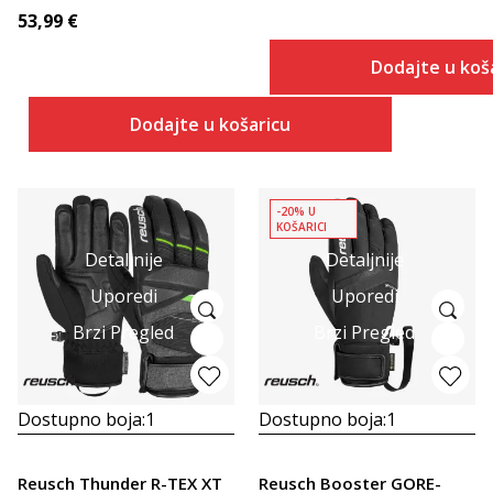
53,99
€
Dodajte u koš
Dodajte u košaricu
-20% U
KOŠARICI
Detaljnije
Detaljnije
Uporedi
Uporedi
Brzi Pregled
Brzi Pregled
Dostupno boja:
1
Dostupno boja:
1
Reusch Thunder R-TEX XT
Reusch Booster GORE-