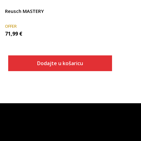
Reusch MASTERY
OFFER
71,99
€
Dodajte u košaricu