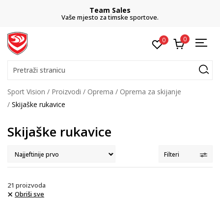
Team Sales
Vaše mjesto za timske sportove.
0
0
Pretraži stranicu
Sport Vision
Proizvodi
Oprema
Oprema za skijanje
Skijaške rukavice
Skijaške rukavice
Filteri
21
proizvoda
Obriši sve