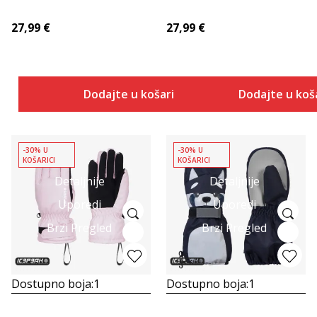
HAYDEN
HAYDEN
27,99
€
27,99
€
Dodajte u košaricu
Dodajte u koš
-30% U
-30% U
KOŠARICI
KOŠARICI
Detaljnije
Detaljnije
Uporedi
Uporedi
Brzi Pregled
Brzi Pregled
Dostupno boja:
1
Dostupno boja:
1