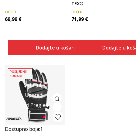
TEX®
OFFER
OFFER
69,99
€
71,99
€
Dodajte u košaricu
Dodajte u koš
POSLJEDNJI
KOMADI
Detaljnije
Uporedi
Brzi Pregled
Dostupno boja:
1