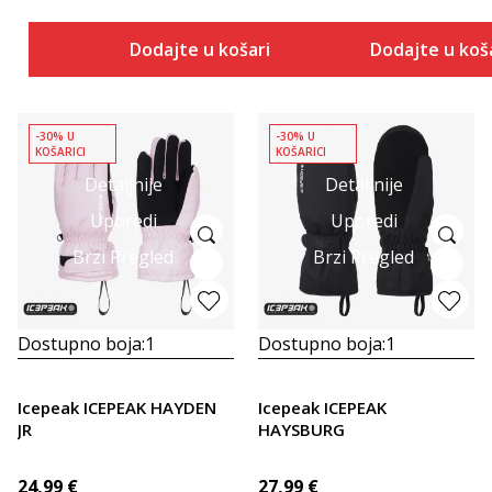
Dodajte u košaricu
Dodajte u koš
-30% U
-30% U
KOŠARICI
KOŠARICI
Detaljnije
Detaljnije
Uporedi
Uporedi
Brzi Pregled
Brzi Pregled
Dostupno boja:
1
Dostupno boja:
1
Icepeak ICEPEAK HAYDEN
Icepeak ICEPEAK
JR
HAYSBURG
24,99
€
27,99
€