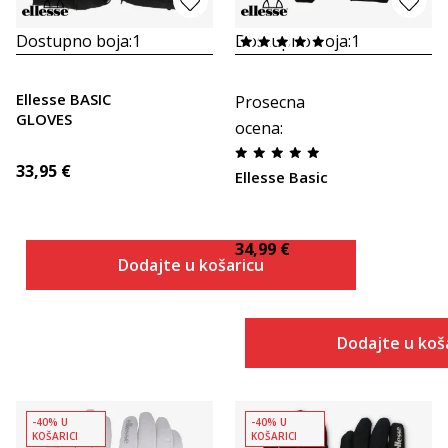
Dostupno boja:
1
Dostupno boja:
1
Ellesse BASIC
Prosecna
GLOVES
ocena
:
33,95
€
Ellesse Basic
34,99
€
Dodajte u košaricu
Dodajte u koš
-40% U
-40% U
KOŠARICI
KOŠARICI