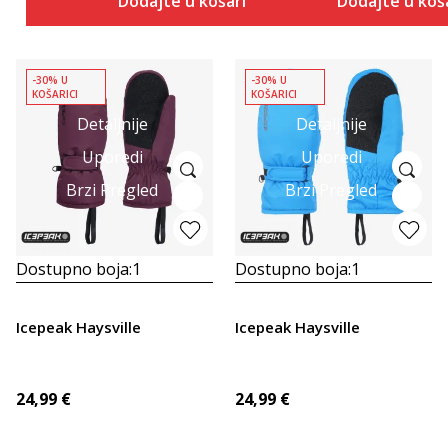
Dodajte u košaricu
Dodajte u koš
-30% U
-30% U
KOŠARICI
KOŠARICI
Detaljnije
Detaljnije
Uporedi
Uporedi
Brzi Pregled
Brzi Pregled
Dostupno boja:
1
Dostupno boja:
1
Icepeak Haysville
Icepeak Haysville
24,99
€
24,99
€