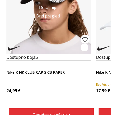
Detaljnije
Brzi pregled
Dostupno boja:
2
Dostupno
Nike K NK CLUB CAP S CB PAPER
Nike K NK
Eco Vision
24,99
€
17,99
€
Dodajte u košaricu