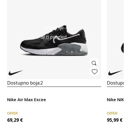
Detaljnije
Brzi pregled
Dostupno boja:
2
Dostupno
Nike Air Max Excee
Nike NIKE
OFFER
OFFER
69,29
€
95,99
€