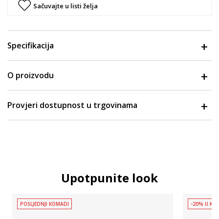
Sačuvajte u listi želja
Specifikacija
O proizvodu
Provjeri dostupnost u trgovinama
Upotpunite look
POSLJEDNJI KOMADI
-20% U KOŠ