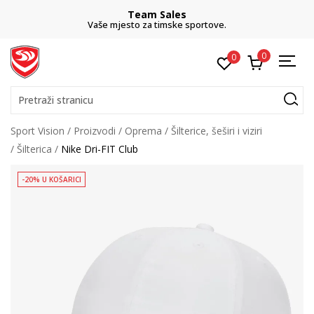
Team Sales
Vaše mjesto za timske sportove.
0
0
Pretraži stranicu
Sport Vision
Proizvodi
Oprema
Šilterice, šeširi i viziri
Šilterica
Nike Dri-FIT Club
-20% U KOŠARICI