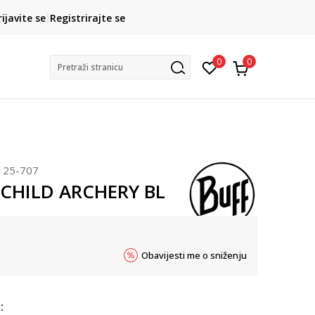
CLICK& COLLECT
rijavite se
Registrirajte se
besplatno preuzimanje u trgovini
0
0
Pretraži stranicu
125-707
 CHILD ARCHERY BL
Obavijesti me o sniženju
: