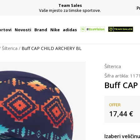
Team Sales
P
j
Vaše mjesto za timske sportove.
rtovi
Novosti
Brand
Nike
adidas
Šilterica
Buff CAP CHILD ARCHERY BL
Šilterica
Šifra artikla:
117
Buff CAP
OFFER
17,44
€
Izaberi veličinu