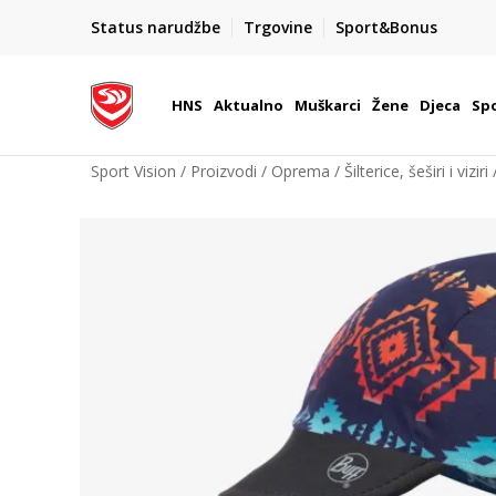
BOX NOW
Status narudžbe
Trgovine
Sport&Bonus
Dostava 1,50 €
| Više od 800 paketomata u Hrvatsko
HNS
Aktualno
Muškarci
Žene
Djeca
Spo
Sport Vision
Proizvodi
Oprema
Šilterice, šeširi i viziri