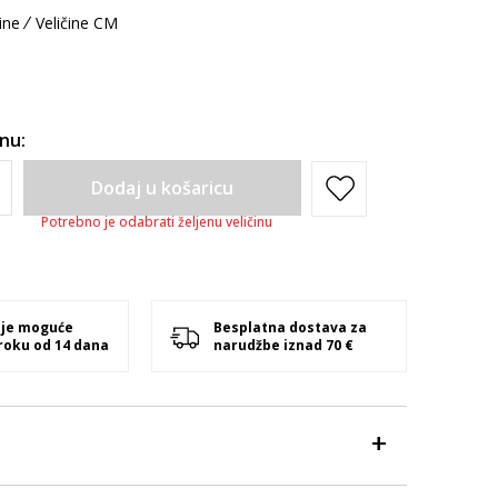
ine
Veličine CM
inu:
Dodaj u košaricu
Potrebno je odabrati željenu veličinu
 je moguće
Besplatna dostava za
 roku od 14 dana
narudžbe iznad 70 €