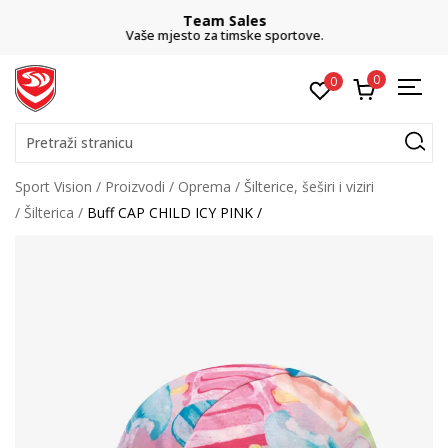
Team Sales
Vaše mjesto za timske sportove.
0
0
Pretraži stranicu
Sport Vision
Proizvodi
Oprema
Šilterice, šeširi i viziri
Šilterica
Buff CAP CHILD ICY PINK /