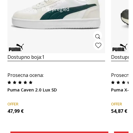
Brzi pregled
Dostupno boja:
1
Dostupno
Prosecna ocena
:
Prosecna
Puma Caven 2.0 Lux SD
Puma X-R
OFFER
OFFER
47,99
€
54,87
€