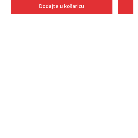
Dodajte u košaricu
Veličina
Dodaj u košaricu
35.5
36
37
37.5
38
38.5
39