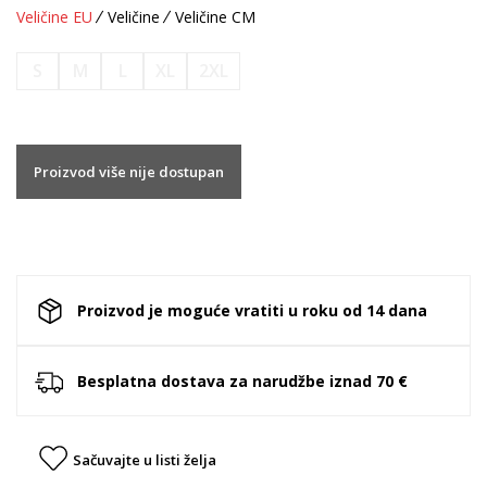
Veličine EU
Veličine
Veličine CM
S
M
L
XL
2XL
Proizvod više nije dostupan
Proizvod je moguće vratiti u roku od 14 dana
Besplatna dostava za narudžbe iznad 70 €
Sačuvajte u listi želja