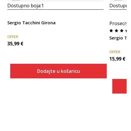
Dostupno boja:
1
Dostupno
Sergio Tacchini Girona
Prosecna
OFFER
Sergio Ta
35,99
€
OFFER
15,99
€
Dodajte u košaricu
Veličina
Dodaj u košaricu
40
41
42