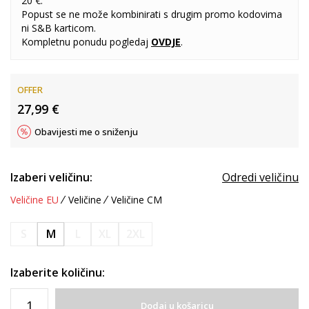
20 €.
Popust se ne može kombinirati s drugim promo kodovima
ni S&B karticom.
Kompletnu ponudu pogledaj
OVDJE
.
OFFER
27,99
€
Obavijesti me o sniženju
Izaberi veličinu:
Odredi veličinu
Veličine EU
Veličine
Veličine CM
S
M
L
XL
2XL
Izaberite količinu:
Dodaj u košaricu