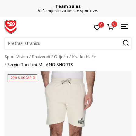
Team Sales
Vaše mjesto za timske sportove.
0
0
Pretraži stranicu
Sport Vision
Proizvodi
Odjeća
Kratke hlače
Sergio Tacchini MILANO SHORTS
-20% U KOŠARICI