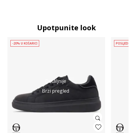
Upotpunite look
-20% U KOŠARICI
POSLJEDNJ
Detaljnije
Brzi pregled