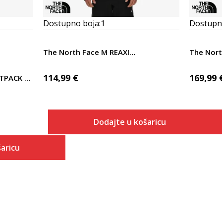
Dostupno boja:
1
Dostupno
The North Face M REAXION 2.0 FLEECE HYBRID FULL ZIP JAC
114,99
€
169,99
The North Face SUMMIT FASTPACK GORE-TEX
Dodajte u košaricu
Veličina
aricu
Dodaj u košaricu
XS
 košaricu
S
M