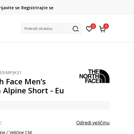
CLICK& COLLECT
rijavite se
Registrirajte se
besplatno preuzimanje u trgovini
0
0
Pretraži stranicu
A5IMPJK31
h Face Men’s
 Alpine Short - Eu
:
Odredi veličinu
ine
Veličine CM