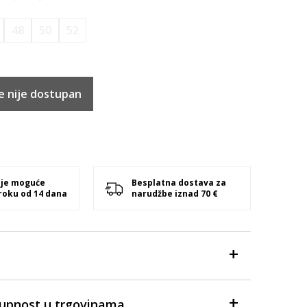
48
50
52
e nije dostupan
 je moguće
Besplatna dostava za
 roku od 14 dana
narudžbe iznad 70 €
tupnost u trgovinama