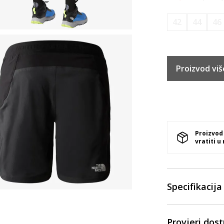
42
44
46
Proizvod viš
Proizvod
vratiti u
Specifikacija
Provjeri dos