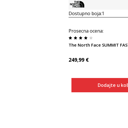
Dostupno boja:
1
Prosecna ocena
:
249,99
€
Dodajte u koš
Veličina
Dodaj u
3.5
4