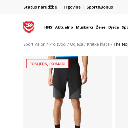
BOX NOW
Status narudžbe
Trgovine
Sport&Bonus
Dostava 1,50 €
| Više od 800 paketomata u Hrvatsko
HNS
Aktualno
Muškarci
Žene
Djeca
Spo
Sport Vision
Proizvodi
Odjeća
Kratke hlače
The Nor
POSLJEDNJI KOMADI