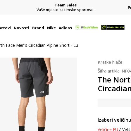
Team Sales
P
j
Vaše mjesto za timske sportove.
rtovi
Novosti
Brand
Nike
adidas
th Face Men’s Circadian Alpine Short - Eu
Kratke hlače
Šifra artikla:
NF0
The Nort
Circadian
Izaberi veličinu
Veličine EU
Velič