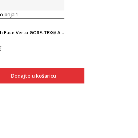
 boja:
1
The North Face Verto GORE-TEX® Alpine
€
Dodajte u košaricu
Veličina
Dodaj u košaricu
7
7.5
8