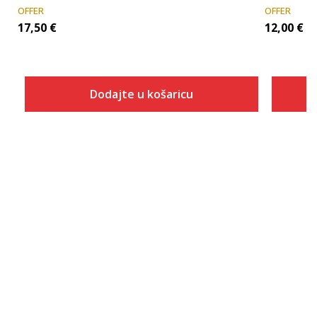
OFFER
OFFER
17,50
€
12,00
€
Dodajte u košaricu
Veličina
Dodaj u košaricu
27
28
29
30
31