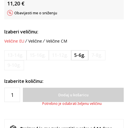
11,20
€
Obavijesti me o sniženju
Izaberi veličinu:
Veličine EU
Veličine
Veličine CM
13-14g.
15-16g.
11-12g.
5-6g.
7-8g.
9-10g.
Izaberite količinu:
Dodaj u košaricu
Potrebno je odabrati željenu veličinu