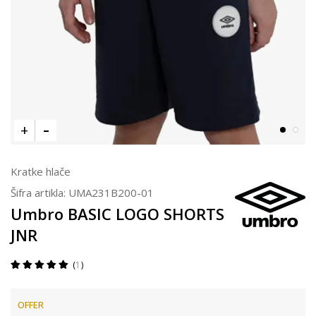
Kratke hlače
Šifra artikla:
UMA231B200-01
Umbro BASIC LOGO SHORTS
JNR
1
OFFER