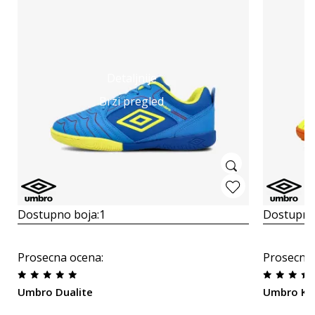
Detaljnije
Brzi pregled
Dostupno boja:
1
Dostupno
Prosecna ocena
:
Prosecna
Umbro Dualite
Umbro KI