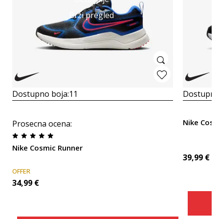
Brzi pregled
Dostupno boja:
11
Dostupno
Nike Cosm
Prosecna ocena
:
Nike Cosmic Runner
39,99
€
OFFER
34,99
€