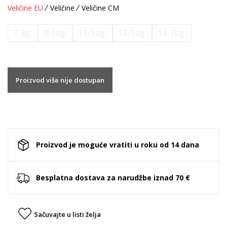
Veličine EU
Veličine
Veličine CM
7-8g.
9-10g.
11-12g.
12-13g.
14-15g.
Proizvod više nije dostupan
Proizvod je moguće vratiti u roku od 14 dana
Besplatna dostava za narudžbe iznad 70 €
Sačuvajte u listi želja