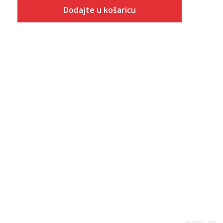
Dodajte u košaricu
Veličina
Dodaj u košaricu
3.5Y
4Y
4.5Y
5Y
5.5Y
6Y
6.5Y