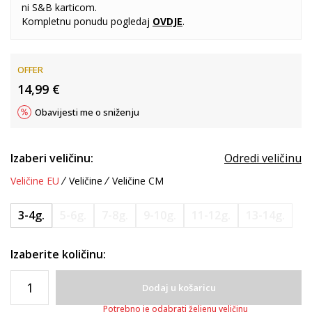
ni S&B karticom.
Kompletnu ponudu pogledaj
OVDJE
.
OFFER
14,99
€
Obavijesti me o sniženju
Izaberi veličinu:
Odredi veličinu
Veličine EU
Veličine
Veličine CM
3-4g.
5-6g.
7-8g.
9-10g.
11-12g.
13-14g.
Izaberite količinu:
Dodaj u košaricu
Potrebno je odabrati željenu veličinu