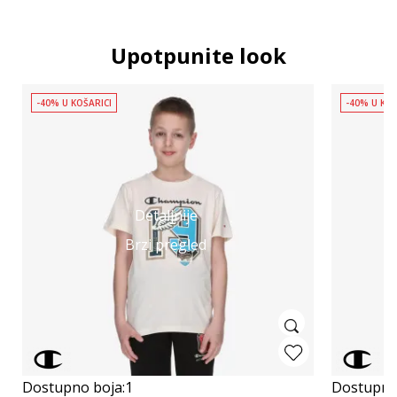
Upotpunite look
-40% U KOŠARICI
-40% U KOŠ
Detaljnije
Brzi pregled
Dostupno boja:
1
Dostupno