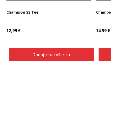
Champion SS Tee
Champion
12,99
€
14,99
€
Dodajte u košaricu
Veličina
Dodaj u košaricu
2XS
XS
S
M