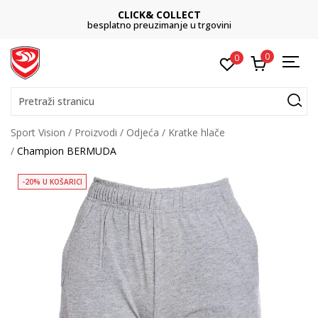
CLICK& COLLECT
platno preuzimanje u trgovini
0
0
Pretraži stranicu
Sport Vision
Proizvodi
Odjeća
Kratke hlače
Champion BERMUDA
-20% U KOŠARICI