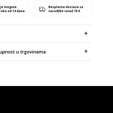
 je moguće
Besplatna dostava za
 roku od 14 dana
narudžbe iznad 70 €
tupnost u trgovinama