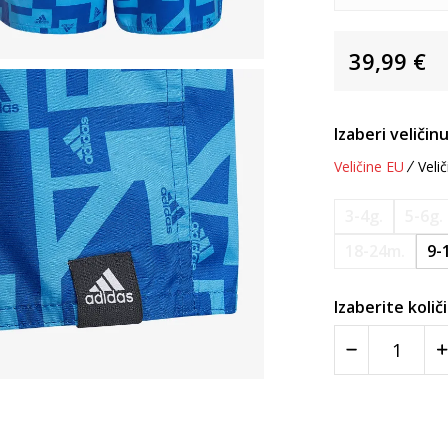
39,99
€
Izaberi veličinu
Veličine EU
Velič
3-4g.
5-6g.
18-24m.
9-
Izaberite količ