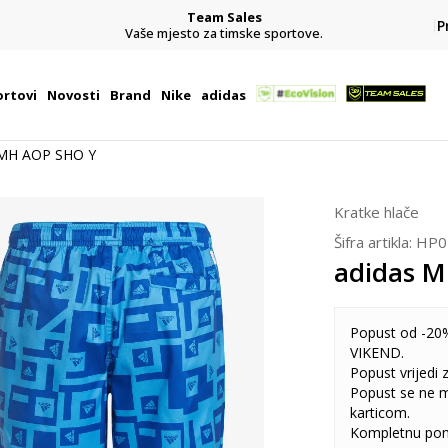
Team Sales
P
j
Vaše mjesto za timske sportove.
rtovi
Novosti
Brand
Nike
adidas
 MH AOP SHO Y
Kratke hlače
Šifra artikla:
HP0
adidas 
Popust od -20%
VIKEND.
Popust vrijedi
Popust se ne 
karticom.
Kompletnu pon