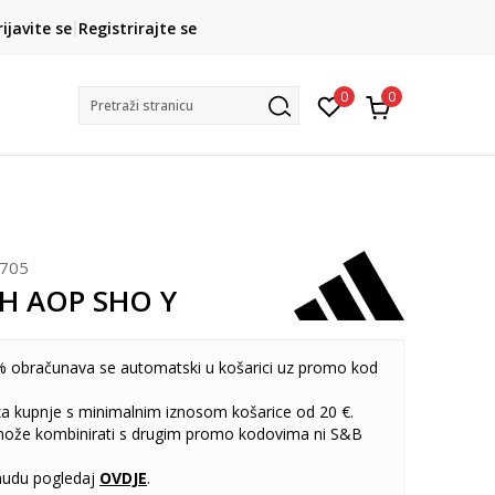
CLICK& COLLECT
rijavite se
Registrirajte se
besplatno preuzimanje u trgovini
0
0
Pretraži stranicu
705
MH AOP SHO Y
 obračunava se automatski u košarici uz promo kod
 za kupnje s minimalnim iznosom košarice od 20 €.
može kombinirati s drugim promo kodovima ni S&B
udu pogledaj
OVDJE
.