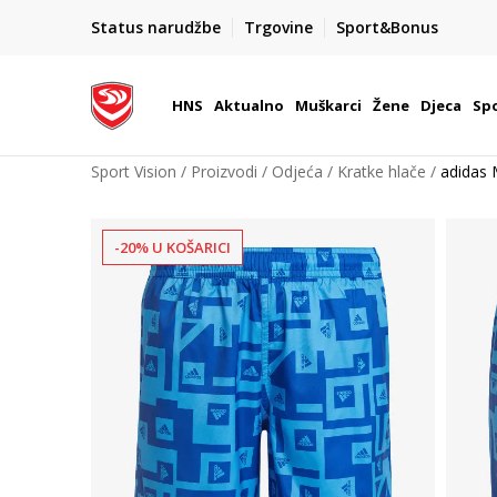
BOX NOW
Status narudžbe
Trgovine
Sport&Bonus
Dostava 1,50 €
| Više od 800 paketomata u Hrvatsko
HNS
Aktualno
Muškarci
Žene
Djeca
Spo
Sport Vision
Proizvodi
Odjeća
Kratke hlače
adidas
-20% U KOŠARICI