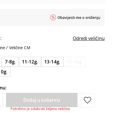
Obavijesti me o sniženju
:
Odredi veličinu
ine
Veličine CM
7-8g.
11-12g.
13-14g.
15-16g.
10g.
inu:
Dodaj u košaricu
Potrebno je odabrati željenu veličinu