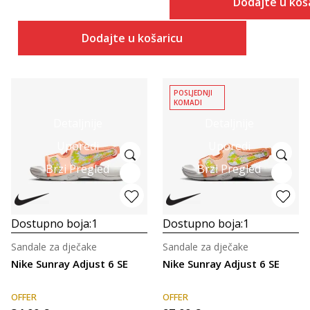
Dodajte u koš
Dodajte u košaricu
POSLJEDNJI
KOMADI
Detaljnije
Detaljnije
Uporedi
Uporedi
Brzi Pregled
Brzi Pregled
Dostupno boja:
1
Dostupno boja:
1
Sandale za dječake
Sandale za dječake
Nike Sunray Adjust 6 SE
Nike Sunray Adjust 6 SE
OFFER
OFFER