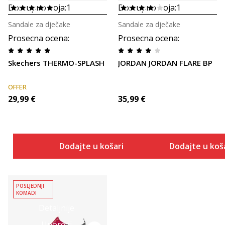
Dostupno boja:
1
Dostupno boja:
1
Sandale za dječake
Sandale za dječake
Prosecna ocena
:
Prosecna ocena
:
Skechers THERMO-SPLASH
JORDAN JORDAN FLARE BP
OFFER
29,99
€
35,99
€
Dodajte u košaricu
Dodajte u koš
POSLJEDNJI
KOMADI
Detaljnije
Uporedi