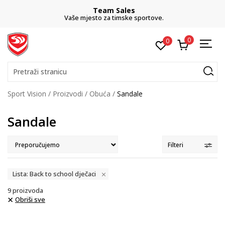
Team Sales
Vaše mjesto za timske sportove.
0
0
Pretraži stranicu
Sport Vision
Proizvodi
Obuća
Sandale
Sandale
Filteri
Lista: Back to school dječaci
9
proizvoda
Obriši sve