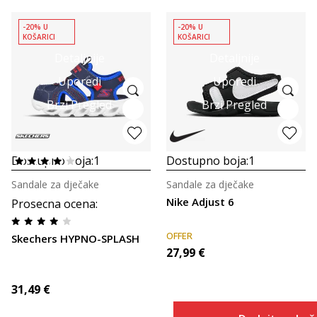
-20% U
-20% U
KOŠARICI
KOŠARICI
Detaljnije
Detaljnije
Uporedi
Uporedi
Brzi Pregled
Brzi Pregled
Dostupno boja:
1
Dostupno boja:
1
Sandale za dječake
Sandale za dječake
Nike Adjust 6
Prosecna ocena
:
OFFER
Skechers HYPNO-SPLASH
27,99
€
31,49
€