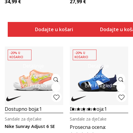
34,99
€
27,99
€
Dodajte u košaricu
Dodajte u koš
-20% U
-20% U
KOŠARICI
KOŠARICI
Detaljnije
Detaljnije
Uporedi
Uporedi
Brzi Pregled
Brzi Pregled
Dostupno boja:
1
Dostupno boja:
1
Sandale za dječake
Sandale za dječake
Nike Sunray Adjust 6 SE
Prosecna ocena
: