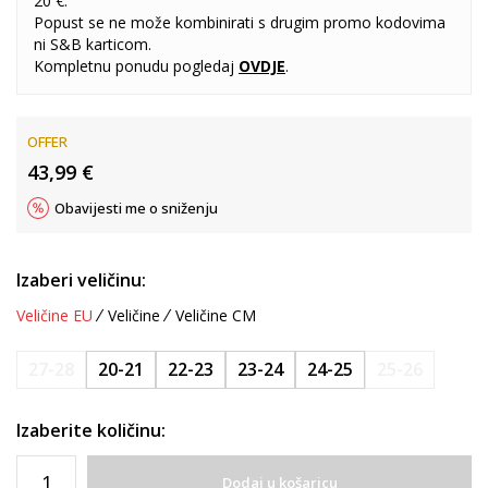
20 €.
Popust se ne može kombinirati s drugim promo kodovima
ni S&B karticom.
Kompletnu ponudu pogledaj
OVDJE
.
OFFER
43,99
€
Obavijesti me o sniženju
Izaberi veličinu:
Veličine EU
Veličine
Veličine CM
27-28
20-21
22-23
23-24
24-25
25-26
Izaberite količinu:
Dodaj u košaricu