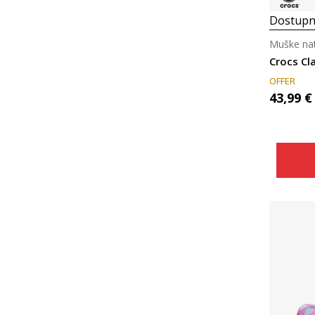
Dostupn
Muške nat
Crocs Cl
OFFER
43,99
€