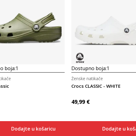
Uporedi
Uporedi
o boja:
1
Dostupno boja:
1
ikače
Ženske natikače
assic
Crocs CLASSIC - WHITE
49,99
€
Dodajte u košaricu
Dodajte u koš