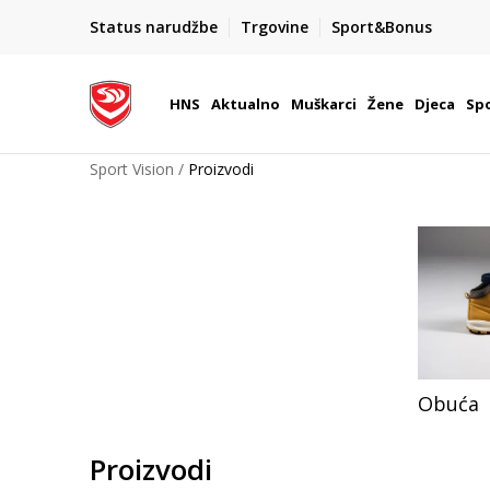
BOX NOW
Status narudžbe
Trgovine
Sport&Bonus
Dostava 1,50 €
| Više od 800 paketomata u Hrvatsko
HNS
Aktualno
Muškarci
Žene
Djeca
Spo
Sport Vision
Proizvodi
Obuća
Proizvodi