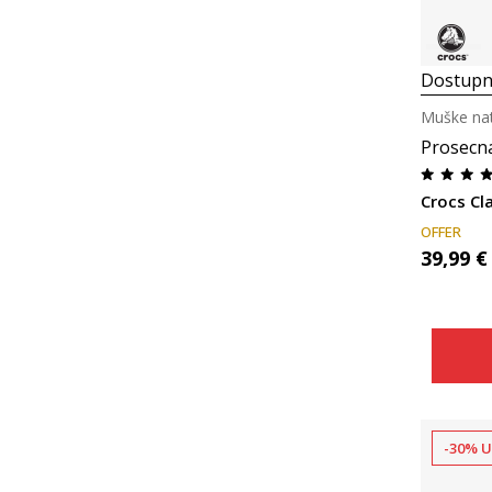
Dostupn
Muške nat
Prosecn
Crocs Cl
OFFER
39,99
€
-30% U