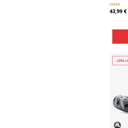
OFFER
43,99
€
-20% U