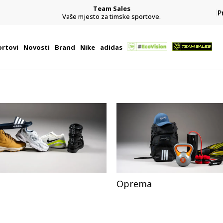
Team Sales
P
j
Vaše mjesto za timske sportove.
rtovi
Novosti
Brand
Nike
adidas
Oprema