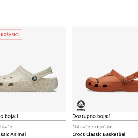
 KOŠARICI
Uporedi
Uporedi
o boja:
1
Dostupno boja:
1
tikače
Natikače za dječake
assic Animal
Crocs Classic Basketball