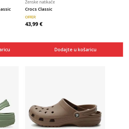
Ženske natikače
assic
Crocs Classic
OFFER
43,99
€
aricu
Dodajte u košaricu
Uporedi