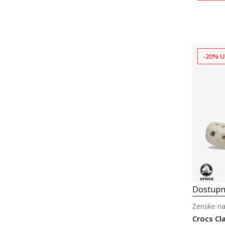
-20% U
Dostupn
Ženske na
Crocs Cl