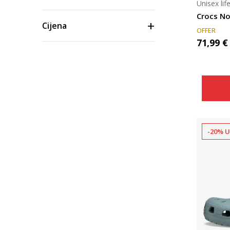
Unisex lif
Crocs No
Cijena
OFFER
71,99
€
-20% U