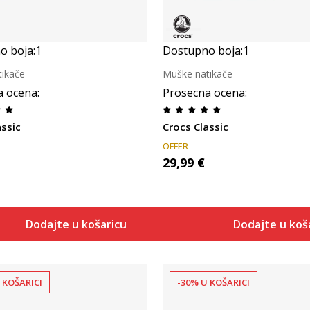
o boja:
1
Dostupno boja:
1
ikače
Muške natikače
a ocena
:
Prosecna ocena
:
assic
Crocs Classic
OFFER
29,99
€
Dodajte u košaricu
Dodajte u koš
 KOŠARICI
-30% U KOŠARICI