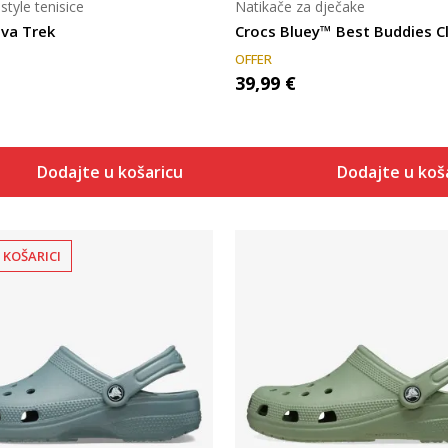
estyle tenisice
Natikače za dječake
va Trek
Crocs Bluey™ Best Buddies Cl
OFFER
39,99
€
Dodajte u košaricu
Dodajte u koš
 KOŠARICI
Uporedi
Uporedi