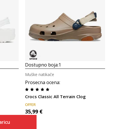
Uporedi
Dostupno boja:
1
Muške natikače
Prosecna ocena
:
Crocs Classic All Terrain Clog
OFFER
35,99
€
aricu