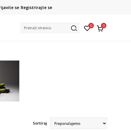
CLICK& COLLECT
rijavite se
Registrirajte se
besplatno preuzimanje u trgovini
0
0
Pretraži stranicu
Sortiraj