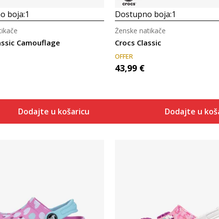
o boja:
1
Dostupno boja:
1
ikače
Ženske natikače
assic Camouflage
Crocs Classic
OFFER
43,99
€
Dodajte u košaricu
Dodajte u koš
Uporedi
Uporedi