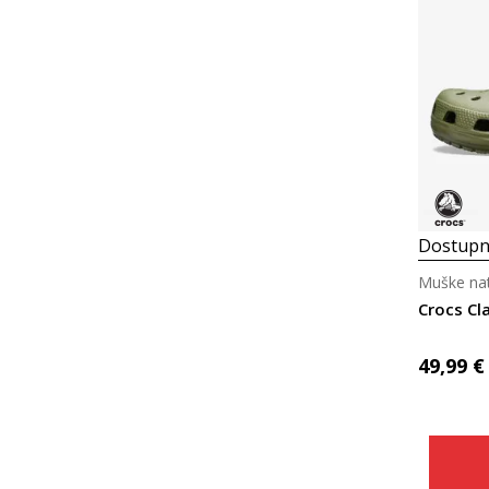
Dostupn
Muške nat
Crocs Cl
49,99
€