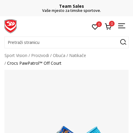
Team Sales
Vaše mjesto za timske sportove.
0
0
Pretraži stranicu
Sport Vision
Proizvodi
Obuća
Natikače
Crocs PawPatrol™ Off Court