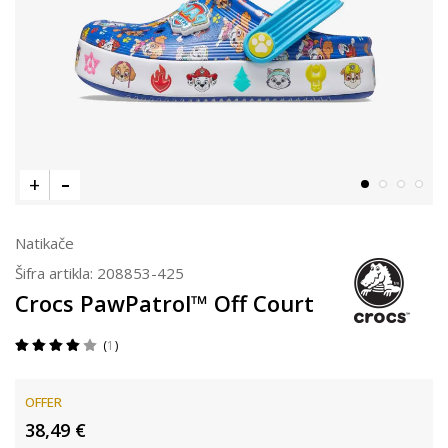
Natikače
Šifra artikla:
208853-425
Crocs PawPatrol™ Off Court
1
OFFER
38,49
€