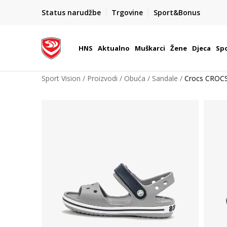
BOX NOW
Status narudžbe
Trgovine
Sport&Bonus
Dostava 1,50 €
| Više od 800 paketomata u Hrvatsko
HNS
Aktualno
Muškarci
Žene
Djeca
Spo
Sport Vision
Proizvodi
Obuća
Sandale
Crocs CROC