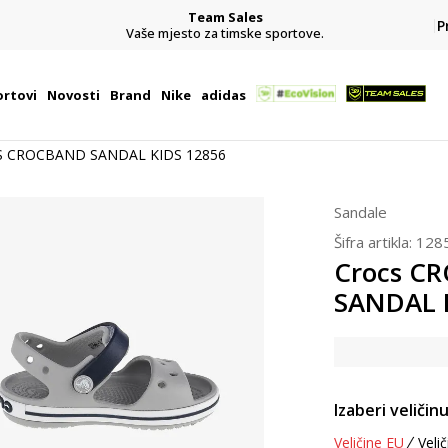
Team Sales
P
j
Vaše mjesto za timske sportove.
rtovi
Novosti
Brand
Nike
adidas
S CROCBAND SANDAL KIDS 12856
Sandale
Šifra artikla:
128
Crocs C
SANDAL 
Izaberi veličinu
Veličine EU
Velič