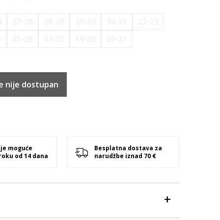
4
27-28
28-29
29-30
30-31
22-23
5
25-26
34-35
19-20
20-21
e nije dostupan
 je moguće
Besplatna dostava za
 roku od 14 dana
narudžbe iznad 70 €