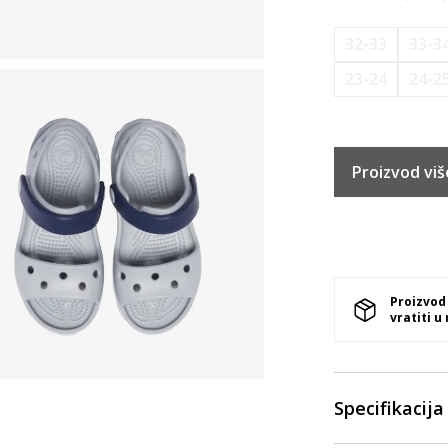
32-33
33-3
23-24
24-2
Proizvod viš
Proizvod
vratiti u
Specifikacija