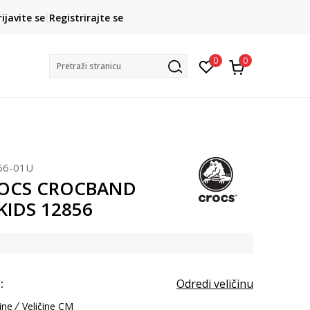
CLICK& COLLECT
rijavite se
Registrirajte se
besplatno preuzimanje u trgovini
0
0
Pretraži stranicu
56-01U
ROCS CROCBAND
KIDS 12856
:
Odredi veličinu
ine
Veličine CM