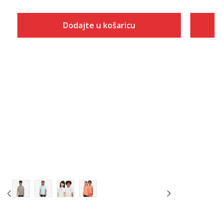
Dodajte u košaricu
Veličina
Dodaj u košaricu
XS
S
M
L
XL