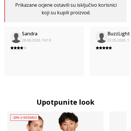
Prikazane ocjene ostavili su isključivo korisnici
koji su kupili proizvod.
Sandra
BuzzLight
28.06.2026. 16:19
23.05.2026. 1
Upotpunite look
-20% U KOŠARICI