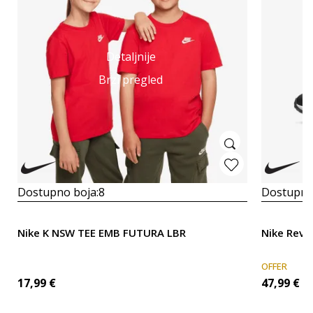
Detaljnije
Brzi pregled
Dostupno boja:
8
Dostupno
Nike K NSW TEE EMB FUTURA LBR
Nike Revo
OFFER
17,99
€
47,99
€