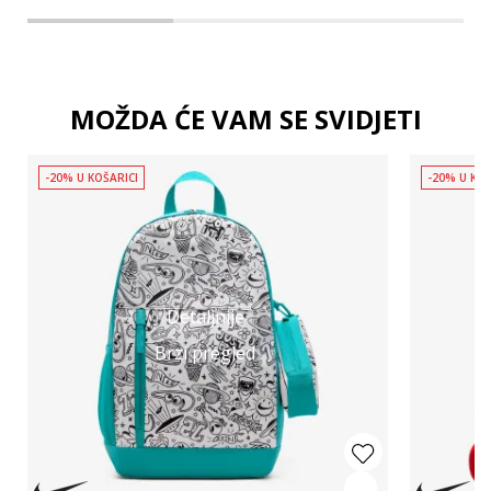
MOŽDA ĆE VAM SE SVIDJETI
-20% U KOŠARICI
-20% U KOŠ
Detaljnije
Brzi pregled