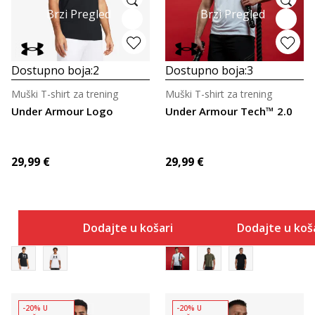
Brzi Pregled
Brzi Pregled
Dostupno boja:
2
Dostupno boja:
3
Muški T-shirt za trening
Muški T-shirt za trening
Under Armour Logo
Under Armour Tech™ 2.0
29,99
€
29,99
€
Dodajte u košaricu
Dodajte u koš
-20% U
-20% U