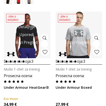
-30% U
-20% U
KOŠARICI
KOŠARICI
Detaljnije
Detaljnije
Uporedi
Uporedi
Brzi Pregled
Brzi Pregled
Dostupno boja:
3
Dostupno boja:
3
Muški T-shirt za trening
Muški T-shirt za trening
Prosecna ocena
:
Prosecna ocena
:
Under Armour HeatGear®
Under Armour Boxed
Eco Vision
34,99
€
27,99
€