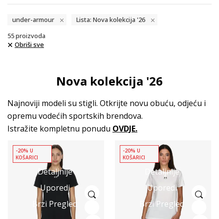
under-armour
Lista: Nova kolekcija '26
55
proizvoda
Obriši sve
Nova kolekcija '26
Najnoviji modeli su stigli. Otkrijte novu obuću, odjeću i
opremu vodećih sportskih brendova.
Istražite kompletnu ponudu
OVDJE
.
-20% U
-20% U
KOŠARICI
KOŠARICI
Detaljnije
Detaljnije
Uporedi
Uporedi
Brzi Pregled
Brzi Pregled