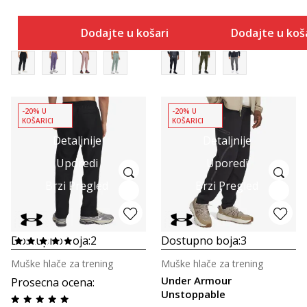
Dodajte u košaricu
Dodajte u koš
-20% U
-20% U
KOŠARICI
KOŠARICI
Detaljnije
Detaljnije
Uporedi
Uporedi
Brzi Pregled
Brzi Pregled
Dostupno boja:
2
Dostupno boja:
3
Muške hlače za trening
Muške hlače za trening
Under Armour
Prosecna ocena
:
Unstoppable