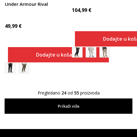
Under Armour Rival
104,99
€
49,99
€
Dodajte u koš
Dodajte u košaricu
Pregledano
24
od
55
proizvoda
Prikaži više