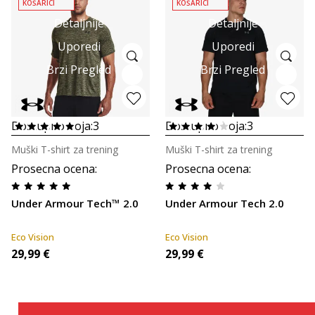
KOŠARICI
KOŠARICI
Detaljnije
Detaljnije
Uporedi
Uporedi
Brzi Pregled
Brzi Pregled
Dostupno boja:
3
Dostupno boja:
3
Muški T-shirt za trening
Muški T-shirt za trening
Prosecna ocena
:
Prosecna ocena
:
Under Armour Tech™ 2.0
Under Armour Tech 2.0
Eco Vision
Eco Vision
29,99
€
29,99
€