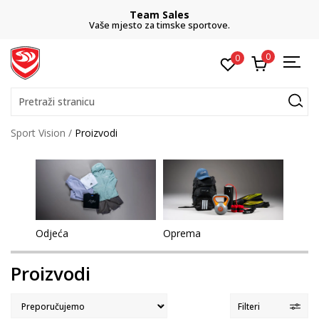
CLICK& COLLECT
besplatno preuzimanje u trgovini
0
0
Pretraži stranicu
Sport Vision
Proizvodi
Odjeća
Oprema
Proizvodi
Filteri