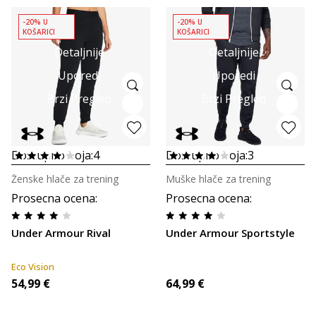
-20% U
-20% U
KOŠARICI
KOŠARICI
Detaljnije
Detaljnije
Uporedi
Uporedi
Brzi Pregled
Brzi Pregled
Dostupno boja:
4
Dostupno boja:
3
Ženske hlače za trening
Muške hlače za trening
Prosecna ocena
:
Prosecna ocena
:
Under Armour Rival
Under Armour Sportstyle
Eco Vision
54,99
€
64,99
€