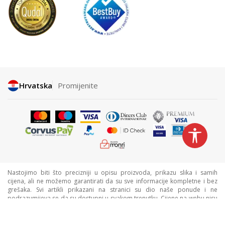
Hrvatska
Promijenite
Nastojimo biti što precizniji u opisu proizvoda, prikazu slika i samih
cijena, ali ne možemo garantirati da su sve informacije kompletne i bez
grešaka. Svi artikli prikazani na stranici su dio naše ponude i ne
podrazumijeva se da su dostupni u svakom trenutku. Cijene na webu nisu
nužno iste kao cijene u trgovinama. Webshop može imati popuste
namijenjene isključivo web kupcima.