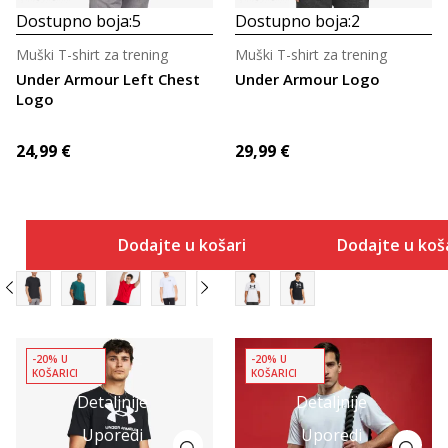
Dostupno boja:
5
Dostupno boja:
2
Muški T-shirt za trening
Muški T-shirt za trening
Under Armour Left Chest
Under Armour Logo
Logo
24,99
€
29,99
€
Dodajte u košaricu
Dodajte u koš
-20% U
-20% U
KOŠARICI
KOŠARICI
Detaljnije
Detaljnije
Uporedi
Uporedi