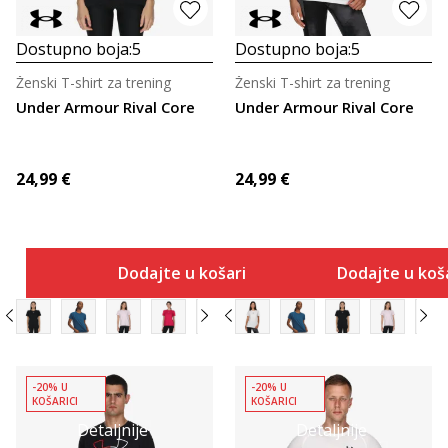
Dostupno boja:
5
Dostupno boja:
5
Ženski T-shirt za trening
Ženski T-shirt za trening
Under Armour Rival Core
Under Armour Rival Core
24,99
€
24,99
€
Dodajte u košaricu
Dodajte u koš
-20% U
-20% U
KOŠARICI
KOŠARICI
Detaljnije
Detaljnije