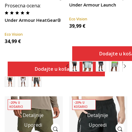
Under Armour Launch
Prosecna ocena
:
Eco Vision
Under Armour HeatGear®
39,99
€
Eco Vision
34,99
€
Dodajte u koš
Dodajte u košaricu
-20% U
-20% U
KOŠARICI
KOŠARICI
Detaljnije
Detaljnije
Uporedi
Uporedi