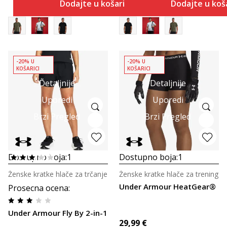
Dodajte u košaricu
Dodajte u koš
-20% U
-20% U
KOŠARICI
KOŠARICI
Detaljnije
Detaljnije
Uporedi
Uporedi
Brzi Pregled
Brzi Pregled
Dostupno boja:
1
Dostupno boja:
1
Ženske kratke hlače za trčanje
Ženske kratke hlače za trening
Under Armour HeatGear®
Prosecna ocena
:
Under Armour Fly By 2-in-1
29,99
€