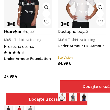
Uporedi
Uporedi
Brzi Pregled
Brzi Pregled
Dostupno boja:
3
Dostupno boja:
3
Muški T-shirt za trening
Muški T-shirt za trening
Under Armour HG Armour
Prosecna ocena
:
Eco Vision
Under Armour Foundation
34,99
€
27,99
€
Dodajte u koš
Dodajte u košaricu