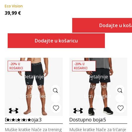
Eco Vision
39,99
€
Dodajte u koš
Dodajte u košaricu
-20% U
-20% U
KOŠARICI
KOŠARICI
Detaljnije
Detaljnije
Uporedi
Uporedi
Brzi Pregled
Brzi Pregled
Dostupno boja:
3
Dostupno boja:
5
Muške kratke hlače za trening
Muške kratke hlače za trčanje