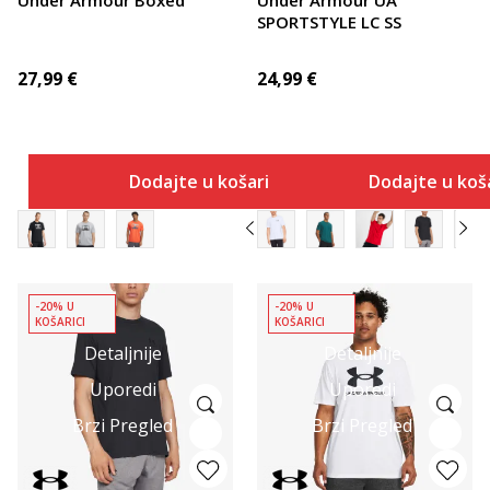
SPORTSTYLE LC SS
27,99
€
24,99
€
Dodajte u košaricu
Dodajte u koš
-20% U
-20% U
KOŠARICI
KOŠARICI
Detaljnije
Detaljnije
Uporedi
Uporedi
Brzi Pregled
Brzi Pregled