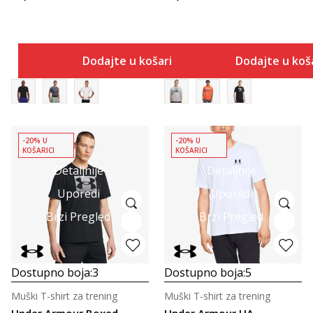
Dodajte u košaricu
Dodajte u koš
-20% U
-20% U
KOŠARICI
KOŠARICI
Detaljnije
Detaljnije
Uporedi
Uporedi
Brzi Pregled
Brzi Pregled
Dostupno boja:
3
Dostupno boja:
5
Muški T-shirt za trening
Muški T-shirt za trening
Under Armour Boxed
Under Armour UA