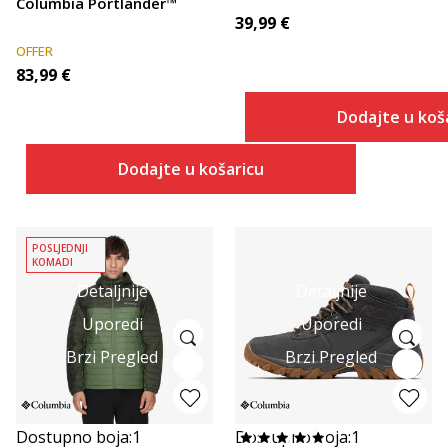
Columbia Portlander™
39,99
€
OFFER
83,99
€
Dodajte u koš
Dodajte u košaricu
POSLJEDNJI
KOMADI
Detaljnije
Detaljnije
Uporedi
Uporedi
Brzi Pregled
Brzi Pregled
Dostupno boja:
1
Dostupno boja:
1