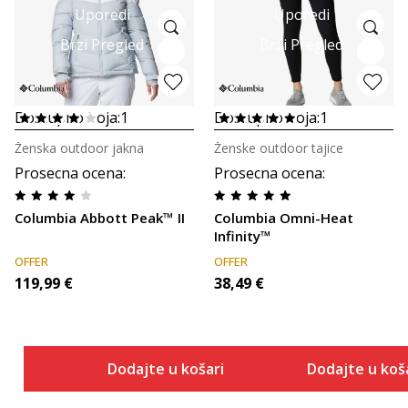
Uporedi
Uporedi
Brzi Pregled
Brzi Pregled
Dostupno boja:
1
Dostupno boja:
1
Ženska outdoor jakna
Ženske outdoor tajice
Prosecna ocena
:
Prosecna ocena
:
Columbia Abbott Peak™ II
Columbia Omni-Heat
Infinity™
OFFER
OFFER
119,99
€
38,49
€
Dodajte u košaricu
Dodajte u koš