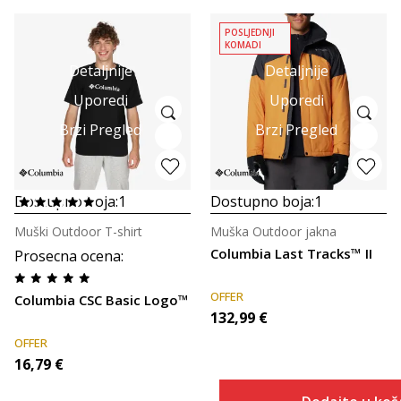
POSLJEDNJI
KOMADI
Detaljnije
Detaljnije
Uporedi
Uporedi
Brzi Pregled
Brzi Pregled
Dostupno boja:
1
Dostupno boja:
1
Muški Outdoor T-shirt
Muška Outdoor jakna
Columbia Last Tracks™ II
Prosecna ocena
:
OFFER
Columbia CSC Basic Logo™
132,99
€
OFFER
16,79
€