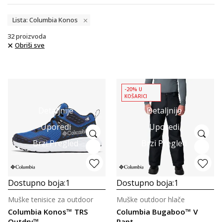
Lista: Columbia Konos
32
proizvoda
Obriši sve
-20% U
KOŠARICI
Detaljnije
Detaljnije
Uporedi
Uporedi
Brzi Pregled
Brzi Pregled
Dostupno boja:
1
Dostupno boja:
1
Muške tenisice za outdoor
Muške outdoor hlače
Columbia Konos™ TRS
Columbia Bugaboo™ V
Outdry™
Pant