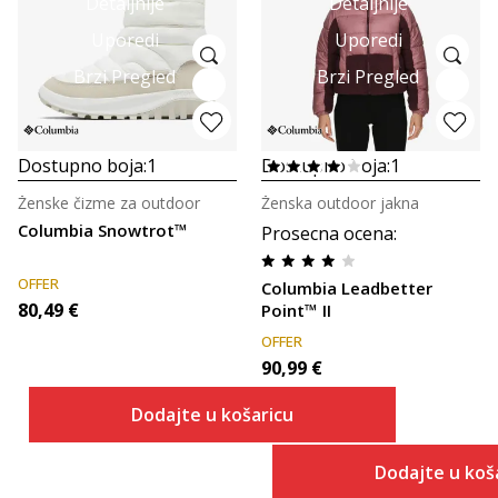
Detaljnije
Detaljnije
Uporedi
Uporedi
Brzi Pregled
Brzi Pregled
Dostupno boja:
1
Dostupno boja:
1
Ženske čizme za outdoor
Ženska outdoor jakna
Columbia Snowtrot™
Prosecna ocena
:
OFFER
Columbia Leadbetter
80,49
€
Point™ II
OFFER
90,99
€
Dodajte u košaricu
Dodajte u koš