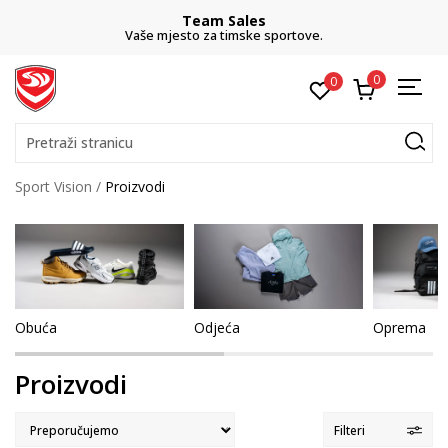
Team Sales
Vaše mjesto za timske sportove.
0
0
Pretraži stranicu
Sport Vision
Proizvodi
Obuća
Odjeća
Oprema
Proizvodi
Filteri