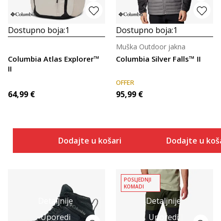
Dostupno boja:
1
Dostupno boja:
1
Muška Outdoor jakna
Columbia Atlas Explorer™
Columbia Silver Falls™ II
II
OFFER
64,99
€
95,99
€
Dodajte u košaricu
Dodajte u koš
POSLJEDNJI
KOMADI
Detaljnije
Detaljnije
Uporedi
Uporedi