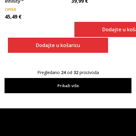
39,99
€
Infinity™
OFFER
45,49
€
Dodajte u koš
Dodajte u košaricu
Pregledano
24
od
32
proizvoda
Prikaži više