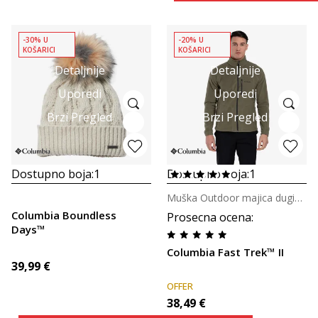
-30% U
-20% U
KOŠARICI
KOŠARICI
Detaljnije
Detaljnije
Uporedi
Uporedi
Brzi Pregled
Brzi Pregled
Dostupno boja:
1
Dostupno boja:
1
Muška Outdoor majica dugih rukava s patentom
Columbia Boundless
Prosecna ocena
:
Days™
Columbia Fast Trek™ II
39,99
€
OFFER
38,49
€