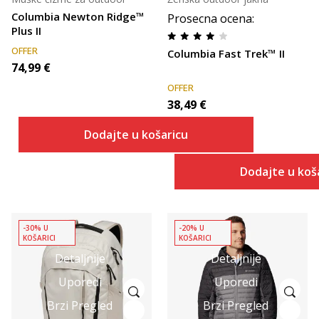
Columbia Newton Ridge™
Prosecna ocena
:
Plus II
OFFER
Columbia Fast Trek™ II
74,99
€
OFFER
38,49
€
Dodajte u košaricu
Dodajte u koš
-30% U
-20% U
KOŠARICI
KOŠARICI
Detaljnije
Detaljnije
Uporedi
Uporedi
Brzi Pregled
Brzi Pregled