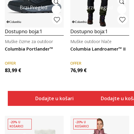
Brzi Pregled
Brzi Pregled
Dostupno boja:
1
Dostupno boja:
1
Muške čizme za outdoor
Muške outdoor hlače
Columbia Portlander™
Columbia Landroamer™ II
OFFER
OFFER
83,99
€
76,99
€
Dodajte u košaricu
Dodajte u koš
-20% U
-20% U
KOŠARICI
KOŠARICI