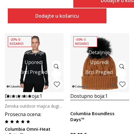
Dodajte u koš
Dodajte u košaricu
-20% U
-30% U
KOŠARICI
KOŠARICI
Detaljnije
Detaljnije
Uporedi
Uporedi
Brzi Pregled
Brzi Pregled
Dostupno boja:
1
Dostupno boja:
1
Ženska outdoor majica dugih rukava
Columbia Boundless
Prosecna ocena
:
Days™
Columbia Omni-Heat