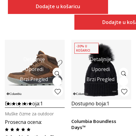
Dodajte u košaricu
Dodajte u koš
-30% U
KOŠARICI
Detaljnije
Detaljnije
Uporedi
Uporedi
Brzi Pregled
Brzi Pregled
Dostupno boja:
1
Dostupno boja:
1
Muške čizme za outdoor
Columbia Boundless
Prosecna ocena
:
Days™