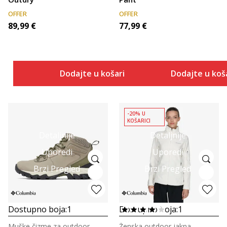
OFFER
OFFER
89,99
€
77,99
€
Dodajte u košaricu
Dodajte u koš
-20% U
KOŠARICI
Detaljnije
Detaljnije
Uporedi
Uporedi
Brzi Pregled
Brzi Pregled
Dostupno boja:
1
Dostupno boja:
1
Muške čizme za outdoor
Ženska outdoor jakna