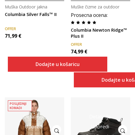
Muška Outdoor jakna
Muške čizme za outdoor
Columbia Silver Falls™ II
Prosecna ocena
:
OFFER
Columbia Newton Ridge™
71,99
€
Plus II
OFFER
74,99
€
Dodajte u košaricu
Dodajte u koš
POSLJEDNJI
KOMADI
Detaljnije
Detaljnije
Uporedi
Uporedi