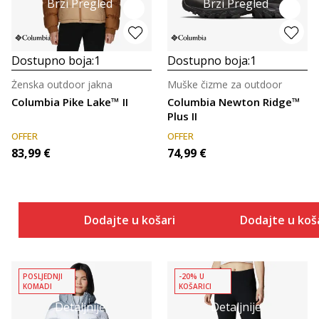
Brzi Pregled
Brzi Pregled
Dostupno boja:
1
Dostupno boja:
1
Ženska outdoor jakna
Muške čizme za outdoor
Columbia Pike Lake™ II
Columbia Newton Ridge™
Plus II
OFFER
OFFER
83,99
€
74,99
€
Dodajte u košaricu
Dodajte u koš
POSLJEDNJI
-20% U
KOMADI
KOŠARICI
Detaljnije
Detaljnije