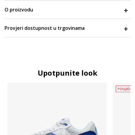
O proizvodu
Provjeri dostupnost u trgovinama
Upotpunite look
POSLJEDNJ
Detaljnije