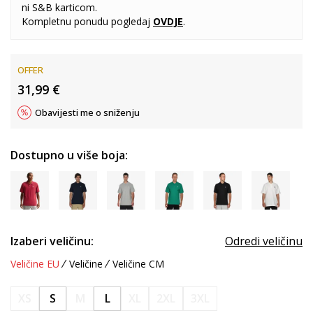
ni S&B karticom.
Kompletnu ponudu pogledaj
OVDJE
.
OFFER
31,99
€
Obavijesti me o sniženju
Dostupno u više boja:
Izaberi veličinu:
Odredi veličinu
Veličine EU
Veličine
Veličine CM
XS
S
M
L
XL
2XL
3XL