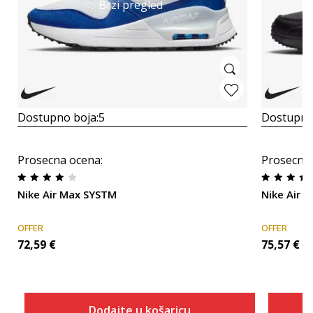
Brzi pregled
Dostupno boja:
5
Dostupno
Prosecna ocena
:
Prosecna
Nike Air Max SYSTM
Nike Air 
OFFER
OFFER
72,59
€
75,57
€
Dodajte u košaricu