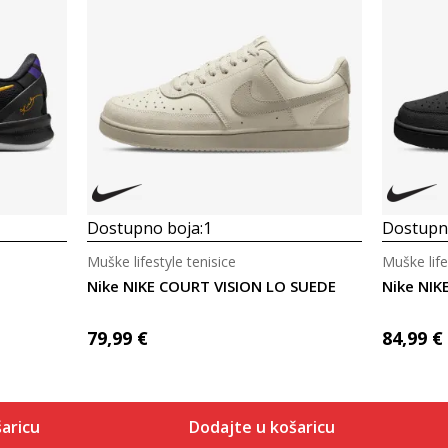
Dostupno boja:
1
Dostupno
Muške lifestyle tenisice
Muške life
Nike NIKE COURT VISION LO SUEDE
Nike NIK
79,99
€
84,99
€
aricu
Dodajte u košaricu