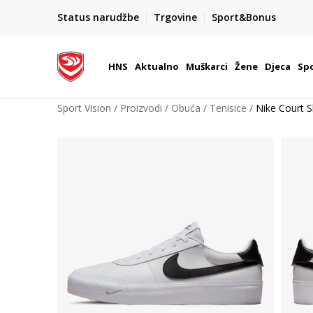
Team Sales
Status narudžbe
Trgovine
Sport&Bonus
tomata u Hrvatskoj
Vaše mjesto za timske sportove.
HNS
Aktualno
Muškarci
Žene
Djeca
Spo
Sport Vision
Proizvodi
Obuća
Tenisice
Nike Court 