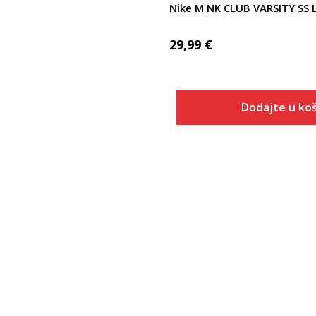
Nike M NK CLUB VARSITY SS 
29,99
€
Dodajte u koš
Veličina
Dodaj u
XS
S
M
L
XL