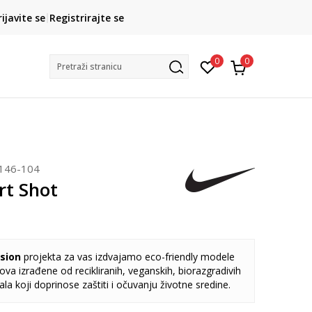
ROK ISPORUKE
rijavite se
Registrirajte se
3 do 5 radnih dana
0
0
Pretraži stranicu
146-104
rt Shot
sion
projekta za vas izdvajamo eco-friendly modele
va izrađene od recikliranih, veganskih, biorazgradivih
jala koji doprinose zaštiti i očuvanju životne sredine.