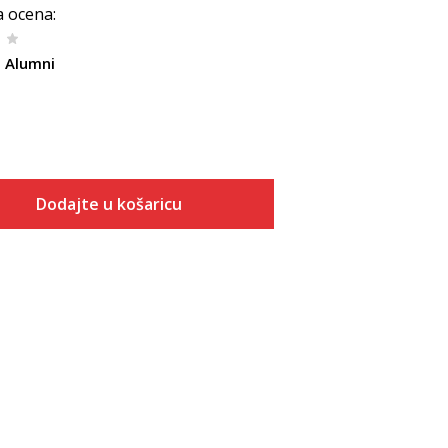
a ocena
:
b Alumni
Dodajte u košaricu
Veličina
Dodaj u košaricu
XS
S
M
L