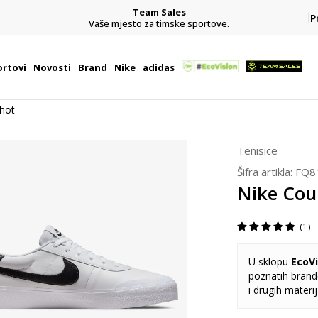
CLICK& COLLECT
P
besplatno preuzimanje u trgovini
rtovi
Novosti
Brand
Nike
adidas
Shot
Tenisice
Šifra artikla:
FQ8
Nike Cou
1
U sklopu
EcoVi
poznatih brando
i drugih materi