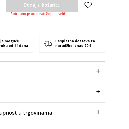
Dodaj u košaricu
Potrebno je odabrati željenu veličinu
 je moguće
Besplatna dostava za
 roku od 14 dana
narudžbe iznad 70 €
tupnost u trgovinama