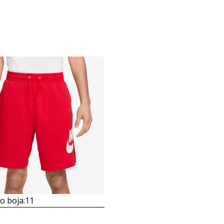
 boja:
11