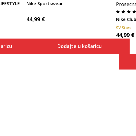
LIFESTYLE
Nike Sportswear
Prosecn
44,99
€
Nike Clu
SV Stars
44,99
€
aricu
Dodajte u košaricu
Veličina
 košaricu
Dodaj u košaricu
XS
S
M
L
XL