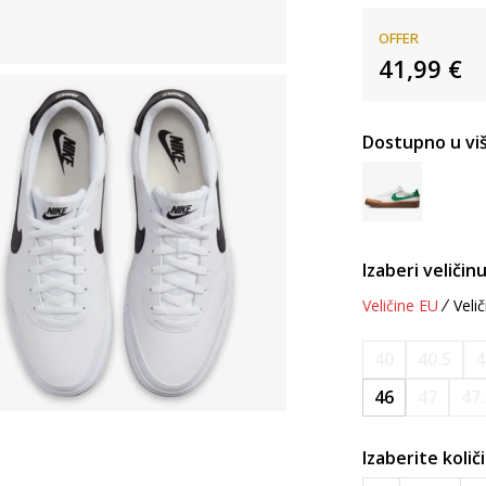
OFFER
41,99
€
Dostupno u viš
Izaberi veličinu
Veličine EU
Velič
40
40.5
4
46
47
47
Izaberite količ