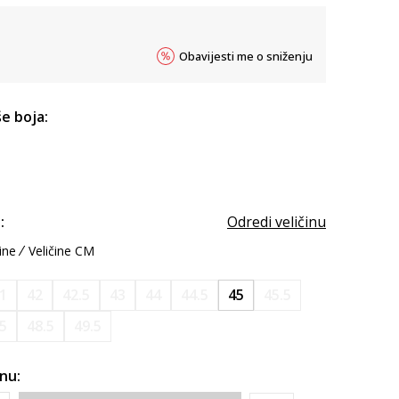
Obavijesti me o sniženju
e boja:
:
Odredi veličinu
ine
Veličine CM
1
42
42.5
43
44
44.5
45
45.5
.5
48.5
49.5
inu: