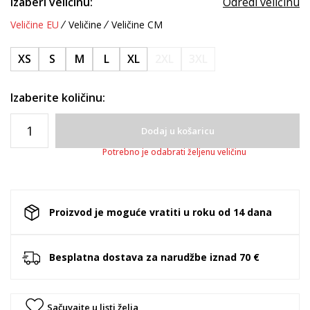
Izaberi veličinu:
Odredi veličinu
Veličine EU
Veličine
Veličine CM
XS
S
M
L
XL
2XL
3XL
Izaberite količinu:
Dodaj u košaricu
Potrebno je odabrati željenu veličinu
Proizvod je moguće vratiti u roku od 14 dana
Besplatna dostava za narudžbe iznad 70 €
Sačuvajte u listi želja