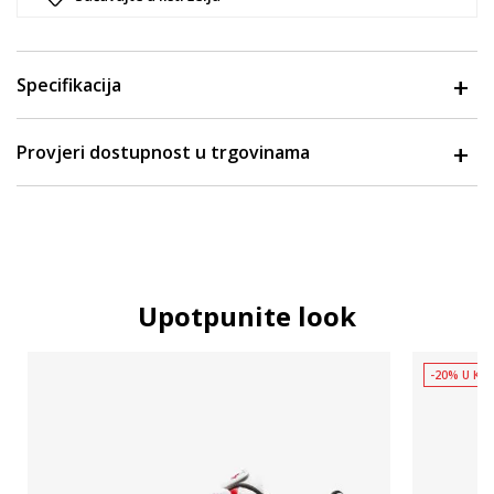
Specifikacija
Provjeri dostupnost u trgovinama
Upotpunite look
-20% U KOŠ