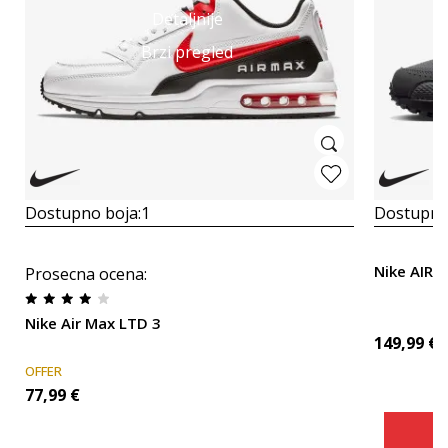
Detaljnije
Brzi pregled
Dostupno boja:
1
Dostupno
Nike AIR 
Prosecna ocena
:
Nike Air Max LTD 3
149,99
€
OFFER
77,99
€