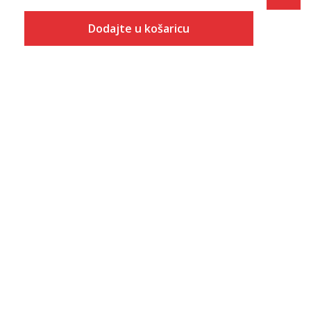
Dodajte u košaricu
Veličina
Dodaj u košaricu
ONESZ
40.5
6
6.5
7
7.5
8