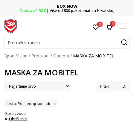
BOX NOW
 €
| Više od 800 paketomata u Hrvatskoj
Vaše mj
0
0
Pretraži stranicu
Sport Vision
Proizvodi
Oprema
MASKA ZA MOBITEL
MASKA ZA MOBITEL
Filteri
Lista: Posljednji komadi
0
proizvoda
Obriši sve