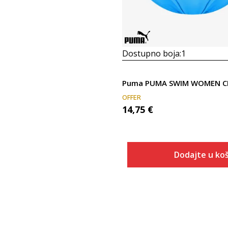
Dostupno boja:
1
OFFER
14,75
€
Dodajte u koš
Veličina
Dodaj u
S
M