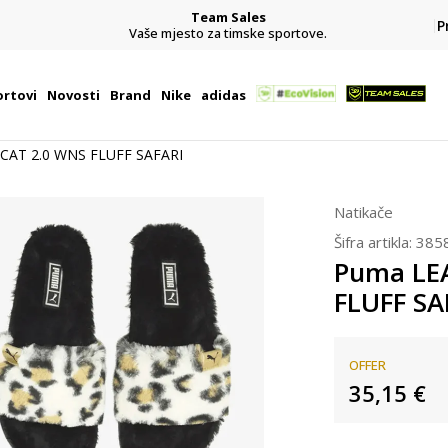
Team Sales
P
j
Vaše mjesto za timske sportove.
rtovi
Novosti
Brand
Nike
adidas
CAT 2.0 WNS FLUFF SAFARI
Natikače
Šifra artikla:
385
Puma LE
FLUFF SA
OFFER
35,15
€