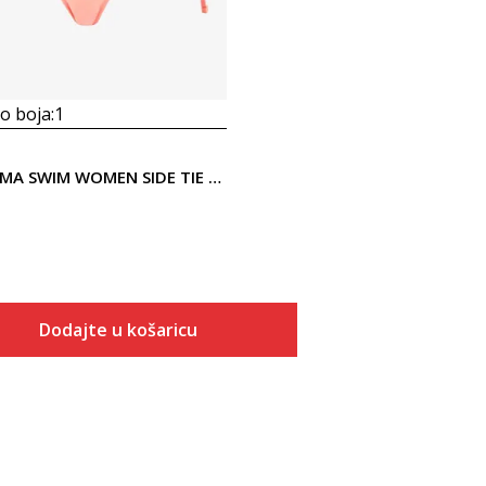
 boja:
1
Puma PUMA SWIM WOMEN SIDE TIE BIKINI BOTTOM
Dodajte u košaricu
Veličina
Dodaj u košaricu
S
M