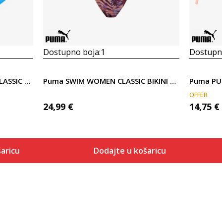
Dostupno boja:
1
Dostupno
Puma PUMA SWIM WOMEN CLASSIC BIKINI BOTTOM 1P
Puma SWIM WOMEN CLASSIC BIKINI AOP BOTTO
OFFER
24,99
€
14,75
€
aricu
Dodajte u košaricu
Veličina
 košaricu
Dodaj u košaricu
S
M