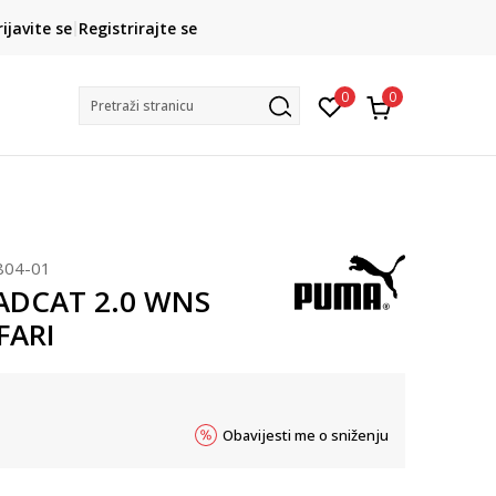
CLICK& COLLECT
rijavite se
Registrirajte se
besplatno preuzimanje u trgovini
0
0
Pretraži stranicu
804-01
ADCAT 2.0 WNS
FARI
Obavijesti me o sniženju