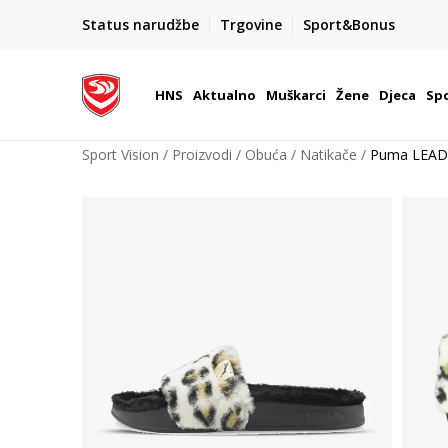
BOX NOW
Status narudžbe
Trgovine
Sport&Bonus
Dostava 1,50 €
| Više od 800 paketomata u Hrvatsko
HNS
Aktualno
Muškarci
Žene
Djeca
Spo
Sport Vision
Proizvodi
Obuća
Natikače
Puma LEAD