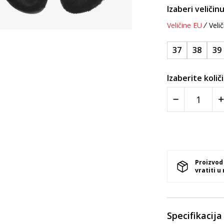
Izaberi veličinu
Veličine EU
Velič
37
38
39
Izaberite količ
Proizvod
vratiti u
Specifikacija