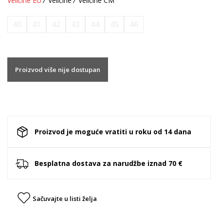
Veličine EU
Veličine
Veličine CM
40
41
42
43
44
45
46
Proizvod više nije dostupan
Proizvod je moguće vratiti u roku od 14 dana
Besplatna dostava za narudžbe iznad 70 €
Sačuvajte u listi želja