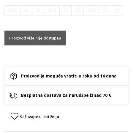
40.5
42
43
44.5
46
47
48.5
50
51
Proizvod više nije dostupan
Proizvod je moguće vratiti u roku od 14 dana
Besplatna dostava za narudžbe iznad 70 €
Sačuvajte u listi želja