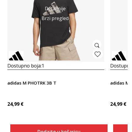
Detaljnije
Brzi pregled
Dostupno boja:
1
Dostupno
adidas M PHOTRK 3B T
adidas M S
24,99
€
24,99
€
Dodajte u košaricu