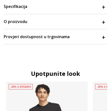
Specifikacija
O proizvodu
Provjeri dostupnost u trgovinama
Upotpunite look
-20% U KOŠARICI
-20% U KOŠ