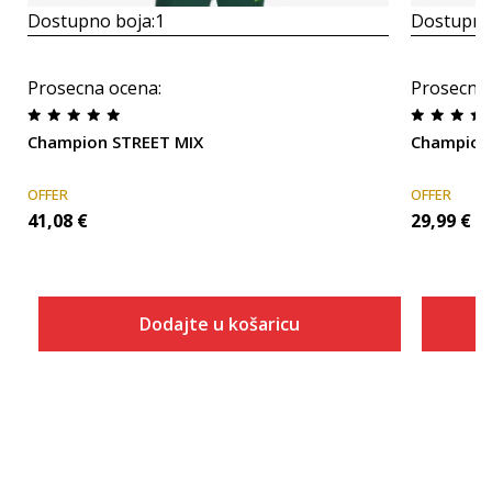
Dostupno boja:
1
Dostupno
Prosecna ocena
:
Prosecna
Champion STREET MIX
Champion
OFFER
OFFER
41,08
€
29,99
€
Dodajte u košaricu
Veličina
Dodaj u košaricu
S
M