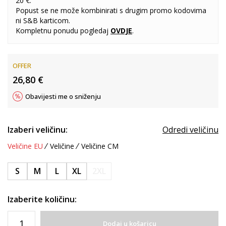
20 €.
Popust se ne može kombinirati s drugim promo kodovima
ni S&B karticom.
Kompletnu ponudu pogledaj
OVDJE
.
OFFER
26,80
€
Obavijesti me o sniženju
Izaberi veličinu:
Odredi veličinu
Veličine EU
Veličine
Veličine CM
S
M
L
XL
2XL
Izaberite količinu:
Dodaj u košaricu