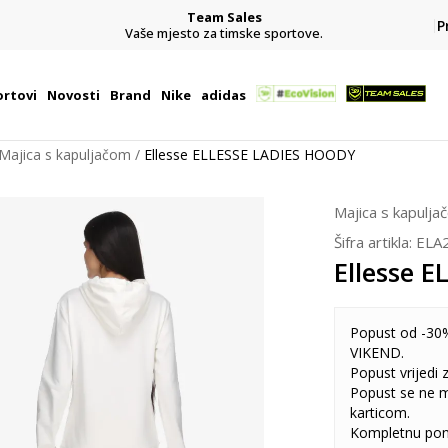
Team Sales
P
j
Vaše mjesto za timske sportove.
rtovi
Novosti
Brand
Nike
adidas
Majica s kapuljačom
Ellesse ELLESSE LADIES HOODY
Majica s kapulja
Šifra artikla:
ELA
Ellesse 
Popust od -30%
VIKEND.
Popust vrijedi
Popust se ne 
karticom.
Kompletnu pon