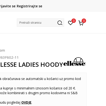
CLICK& COLLECT
rijavite se
Registrirajte se
besplatno preuzimanje u trgovini
0
0
Pretraži stranicu
čom
263F602-11
ELLESSE LADIES HOODY
 obračunava se automatski u košarici uz promo kod
 za kupnje s minimalnim iznosom košarice od 20 €.
može kombinirati s drugim promo kodovima ni S&B
udu pogledaj
OVDJE
.