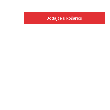
Dodajte u košaricu
Veličina
Dodaj u košaricu
XS
S
M
L
XL