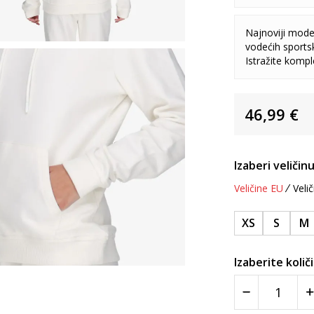
Najnoviji model
vodećih sports
Istražite komp
46,99
€
Izaberi veličinu
Veličine EU
Velič
XS
S
M
Izaberite količ