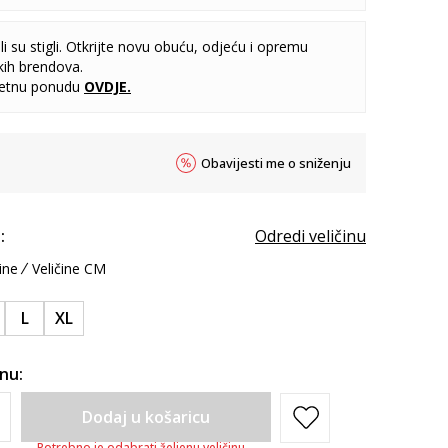
i su stigli. Otkrijte novu obuću, odjeću i opremu
kih brendova.
letnu ponudu
OVDJE
.
Obavijesti me o sniženju
:
Odredi veličinu
ine
Veličine CM
L
XL
inu:
Dodaj u košaricu
Potrebno je odabrati željenu veličinu