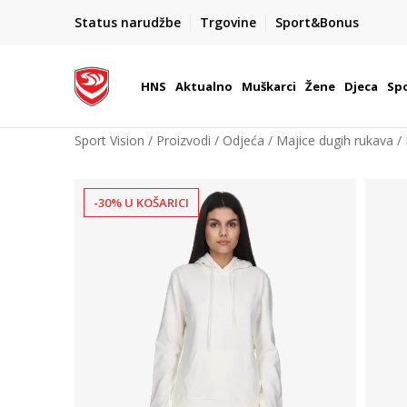
BOX NOW
Status narudžbe
Trgovine
Sport&Bonus
Dostava 1,50 €
| Više od 800 paketomata u Hrvatsko
HNS
Aktualno
Muškarci
Žene
Djeca
Spo
Sport Vision
Proizvodi
Odjeća
Majice dugih rukava
-30% U KOŠARICI