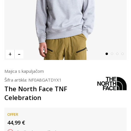
Majica s kapuljačom
Šifra artikla:
NF0A8GATDYX1
The North Face TNF
Celebration
OFFER
44,99
€