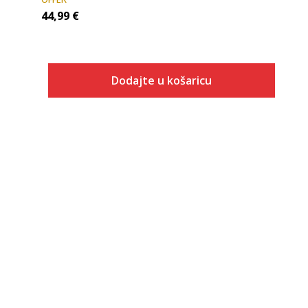
44,99
€
Dodajte u košaricu
Veličina
Dodaj u košaricu
XS
S
M
L
XL