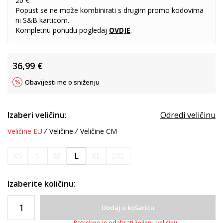
20 €.
Popust se ne može kombinirati s drugim promo kodovima
ni S&B karticom.
Kompletnu ponudu pogledaj
OVDJE
.
36,99
€
Obavijesti me o sniženju
Izaberi veličinu:
Odredi veličinu
Veličine EU
Veličine
Veličine CM
XS
S
M
L
XL
2XL
Izaberite količinu:
Dodaj u košaricu
Potrebno je odabrati željenu veličinu