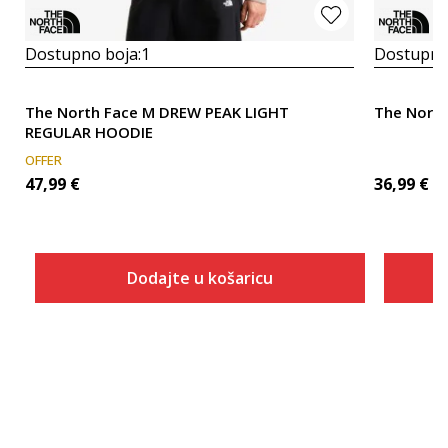
Dostupno boja:
1
Dostupno
The North Face M DREW PEAK LIGHT
The North
REGULAR HOODIE
OFFER
47,99
€
36,99
€
Dodajte u košaricu
Veličina
Dodaj u košaricu
XS
S