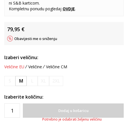
ni S&B karticom.
Kompletnu ponudu pogledaj
OVDJE
.
79,95
€
Obavijesti me o sniženju
Izaberi veličinu:
Veličine EU
Veličine
Veličine CM
S
M
L
XL
2XL
Izaberite količinu:
Dodaj u košaricu
Potrebno je odabrati željenu veličinu