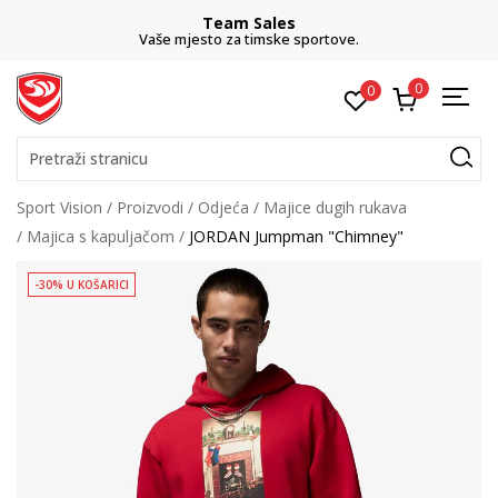
Team Sales
Vaše mjesto za timske sportove.
0
0
Pretraži stranicu
Sport Vision
Proizvodi
Odjeća
Majice dugih rukava
Majica s kapuljačom
JORDAN Jumpman "Chimney"
-30% U KOŠARICI