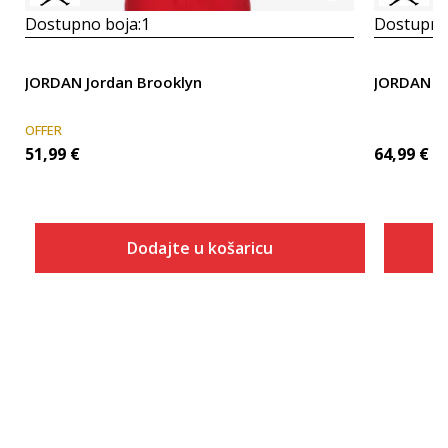
Dostupno boja:
1
Dostupno
JORDAN Jordan Brooklyn
JORDAN M 
OFFER
51,99
€
64,99
€
Dodajte u košaricu
Veličina
Dodaj u košaricu
XS
S
M