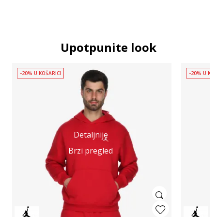
Upotpunite look
-20% U KOŠARICI
-20% U KOŠ
Detaljnije
Brzi pregled