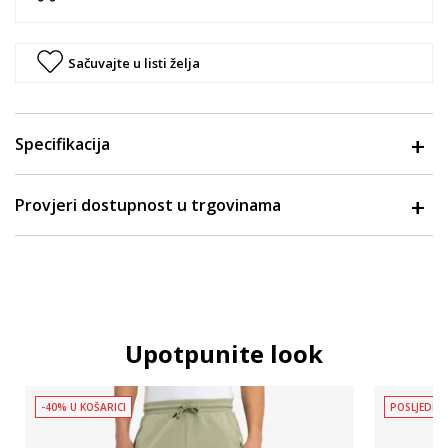
Sačuvajte u listi želja
Specifikacija
Provjeri dostupnost u trgovinama
Upotpunite look
-40% U KOŠARICI
POSLJEDNJ