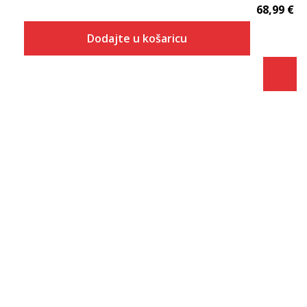
68,99
€
Dodajte u košaricu
Veličina
Dodaj u košaricu
S
M
L
XL
2XL
3XL