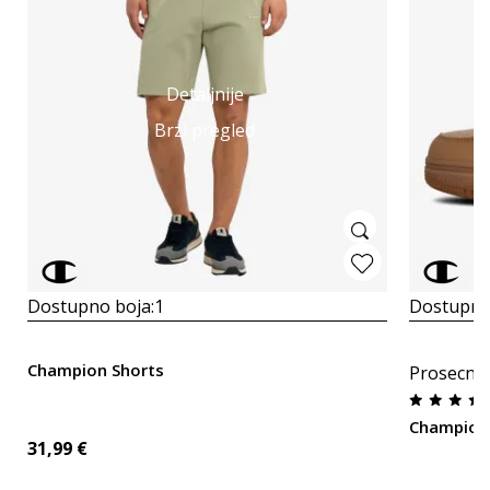
Detaljnije
Brzi pregled
Dostupno boja:
1
Dostupno
Champion Shorts
Prosecna
Champion
31,99
€