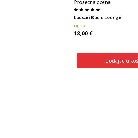
Prosecna ocena
:
Lussari Basic Lounge
OFFER
18,00
€
Dodajte u koš
Veličina
Dodaj u
XS
S
M
L