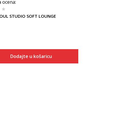
a ocena
:
 SOUL STUDIO SOFT LOUNGE
Dodajte u košaricu
Veličina
Dodaj u košaricu
XS
S
M
L