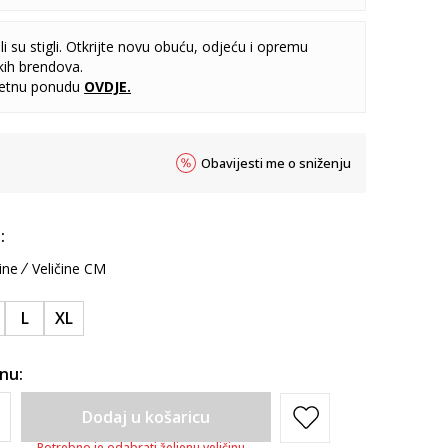
i su stigli. Otkrijte novu obuću, odjeću i opremu
kih brendova.
letnu ponudu
OVDJE
.
Obavijesti me o sniženju
:
ine
Veličine CM
L
XL
inu:
Dodaj u košaricu
Potrebno je odabrati željenu veličinu