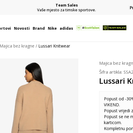
Team Sales
P
j
Vaše mjesto za timske sportove.
rtovi
Novosti
Brand
Nike
adidas
Majica bez kragne
Lussari Knitwear
Majica bez krag
Šifra artikla:
SSA
Lussari 
Popust od -30%
VIKEND.
Popust vrijedi
Popust se ne 
karticom.
Kompletnu pon