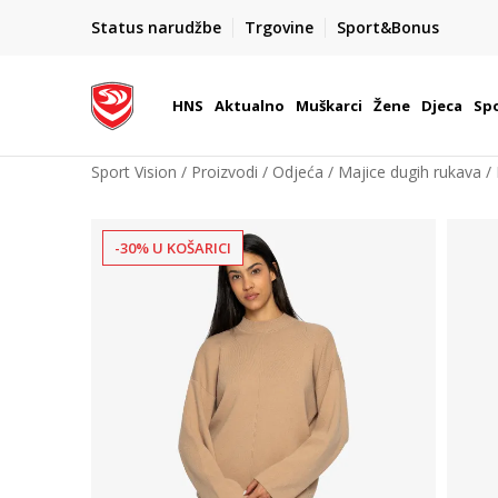
BOX NOW
Status narudžbe
Trgovine
Sport&Bonus
Dostava 1,50 €
| Više od 800 paketomata u Hrvatsko
HNS
Aktualno
Muškarci
Žene
Djeca
Spo
Sport Vision
Proizvodi
Odjeća
Majice dugih rukava
-30% U KOŠARICI