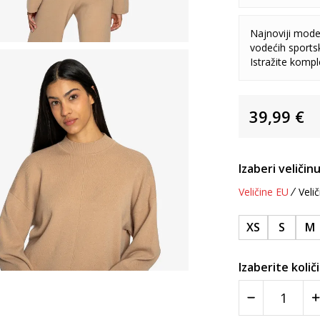
Najnoviji model
vodećih sports
Istražite komp
39,99
€
Izaberi veličinu
Veličine EU
Velič
XS
S
M
Izaberite količ