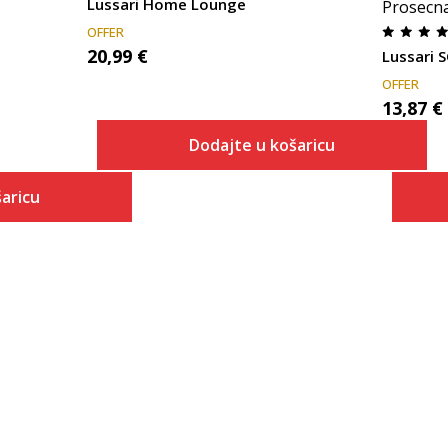
Lussari Home Lounge
Prosecn
OFFER
20,99
€
Lussari
OFFER
13,87
€
Dodajte u košaricu
Veličina
aricu
Dodaj u košaricu
XS
 košaricu
S
M
L
XL