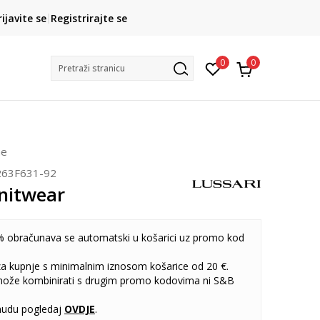
CLICK& COLLECT
rijavite se
Registrirajte se
besplatno preuzimanje u trgovini
0
0
Pretraži stranicu
ne
263F631-92
Knitwear
 obračunava se automatski u košarici uz promo kod
 za kupnje s minimalnim iznosom košarice od 20 €.
može kombinirati s drugim promo kodovima ni S&B
udu pogledaj
OVDJE
.