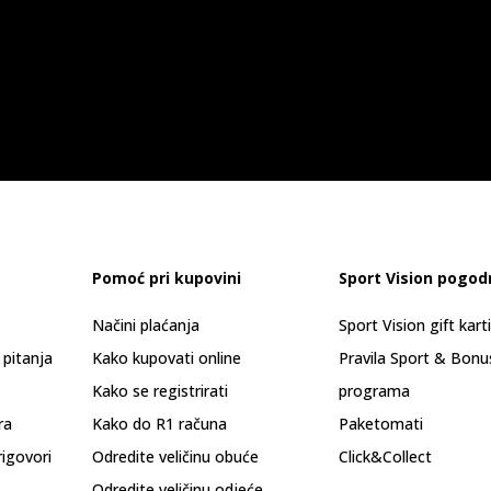
Pomoć pri kupovini
Sport Vision pogod
Načini plaćanja
Sport Vision gift kart
 pitanja
Kako kupovati online
Pravila Sport & Bonu
Kako se registrirati
programa
ra
Kako do R1 računa
Paketomati
rigovori
Odredite veličinu obuće
Click&Collect
Odredite veličinu odjeće