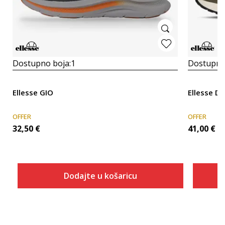
Dostupno boja:
1
Dostupno
Ellesse GIO
Ellesse D
OFFER
OFFER
32,50
€
41,00
€
Dodajte u košaricu
Veličina
Dodaj u košaricu
40