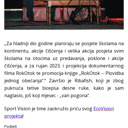
„Za hladniji dio godine planiraju se posjete školama na
kontinentu, akcije čišćenja i velika akcija posjeta svim
školama na otocima uz predavanja, poklone i akcije
čišćenja, a za rujan 2023. i projekcija dokumentarnog
filma RokOtok te promocija knjige „RokOtok – Plovidba
jednog obećanja“.“ Završio je Ribafish, koji je zbog
puknuća tetive bicepsa desne ruke, kako je sam
naglasio, još koji mjesec - „van pogona“.
Sport Vision je time zaokružio priću svog
EcoVision
projekta
!
Podijeli