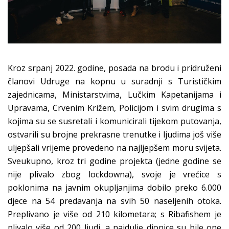
Kroz srpanj 2022. godine, posada na brodu i pridruženi
članovi Udruge na kopnu u suradnji s Turističkim
zajednicama, Ministarstvima, Lučkim Kapetanijama i
Upravama, Crvenim Križem, Policijom i svim drugima s
kojima su se susretali i komunicirali tijekom putovanja,
ostvarili su brojne prekrasne trenutke i ljudima još više
uljepšali vrijeme provedeno na najljepšem moru svijeta.
Sveukupno, kroz tri godine projekta (jedne godine se
nije plivalo zbog lockdowna), svoje je vrećice s
poklonima na javnim okupljanjima dobilo preko 6.000
djece na 54 predavanja na svih 50 naseljenih otoka.
Preplivano je više od 210 kilometara; s Ribafishem je
plivalo više od 200 ljudi, a najdulje dionice su bile one