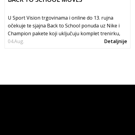
U Sport Vision trgovinama i online do 13. rujna
očekuje te sjajna Back to School ponuda uz Nike i
Champion pakete koji uključuju komplet trenirku,
04.
tenisice i...
Aug.
Detaljnije