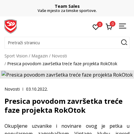
Team Sales
Vaše mjesto za timske sportove.
0
0
Pretraži stranicu
Sport Vision
Magazin
Novosti
Presica povodom završetka treće faze projekta RokOtok
Novosti
03.10.2022.
Presica povodom završetka treće
faze projekta RokOtok
Okupljene uzvanike i novinare ovog je petka u
popularnom zagrebačkom Vintage klubu ispred