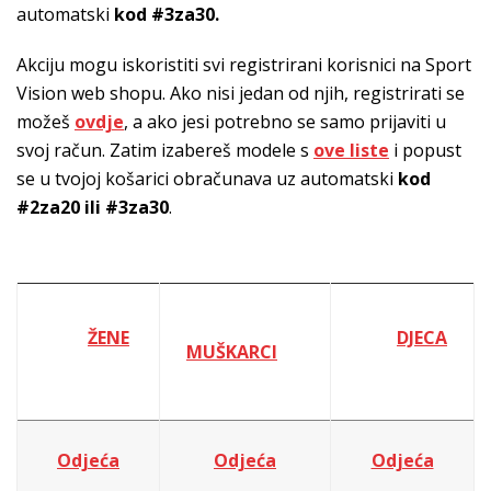
automatski
kod #3za30.
Akciju mogu iskoristiti svi registrirani korisnici na Sport
Vision web shopu. Ako nisi jedan od njih, registrirati se
možeš
ovdje
, a ako jesi potrebno se samo prijaviti u
svoj račun. Zatim izabereš modele s
ove liste
i popust
se u tvojoj košarici obračunava uz automatski
kod
#2za20 ili #3za30
.
ŽENE
DJECA
MUŠKARCI
Odjeća
Odjeća
Odjeća