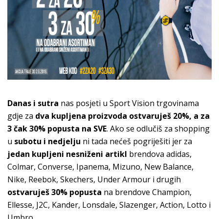
Danas i sutra
nas posjeti u Sport Vision trgovinama
gdje za
dva kupljena proizvoda ostvaruješ 20%, a za
3 čak 30% popusta na SVE
. Ako se odlučiš za shopping
u
subotu i nedjelju
ni tada nećeš pogriješiti jer za
jedan kupljeni nesniženi artikl
brendova adidas,
Colmar, Converse, Ipanema, Mizuno, New Balance,
Nike, Reebok, Skechers, Under Armour i drugih
ostvaruješ 30% popusta
na brendove Champion,
Ellesse, J2C, Kander, Lonsdale, Slazenger, Action, Lotto i
Umbro.