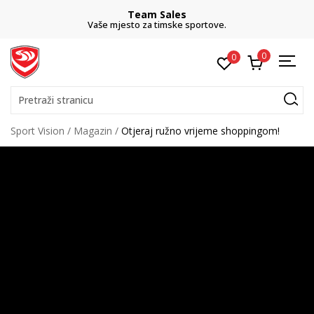
Team Sales
Vaše mjesto za timske sportove.
0
0
Pretraži stranicu
Sport Vision
Magazin
Otjeraj ružno vrijeme shoppingom!