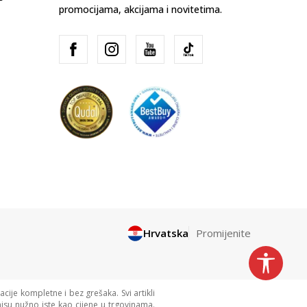
promocijama, akcijama i novitetima.
Hrvatska
Promijenite
cije kompletne i bez grešaka. Svi artikli
isu nužno iste kao cijene u trgovinama.