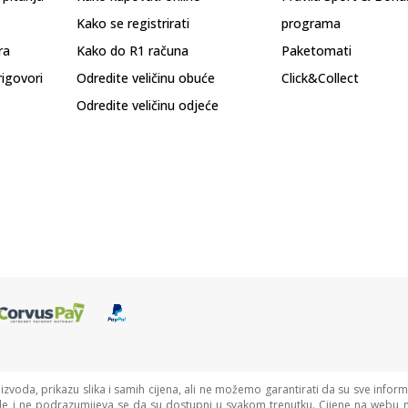
Kako se registrirati
programa
ra
Kako do R1 računa
Paketomati
rigovori
Odredite veličinu obuće
Click&Collect
Odredite veličinu odjeće
oizvoda, prikazu slika i samih cijena, ali ne možemo garantirati da su sve informa
de i ne podrazumijeva se da su dostupni u svakom trenutku. Cijene na webu n