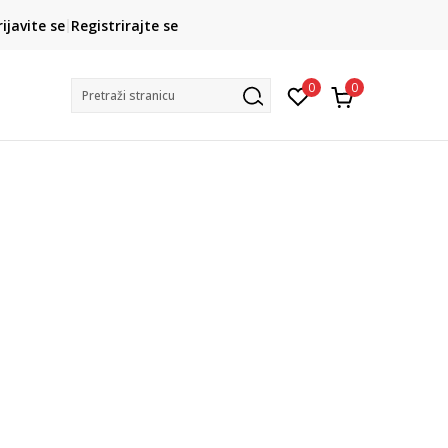
CLICK& COLLECT
rijavite se
Registrirajte se
besplatno preuzimanje u trgovini
0
0
Pretraži stranicu