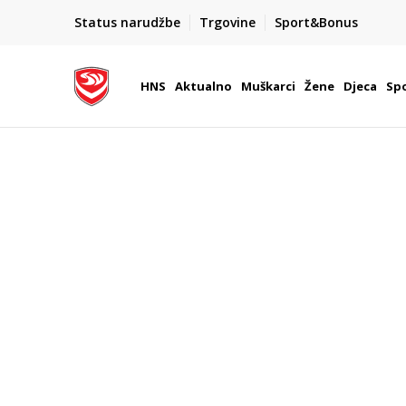
BOX NOW
Status narudžbe
Trgovine
Sport&Bonus
Dostava 1,50 €
| Više od 800 paketomata u Hrvatsko
HNS
Aktualno
Muškarci
Žene
Djeca
Spo