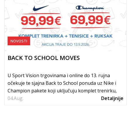
NOVOSTI
BACK TO SCHOOL MOVES
U Sport Vision trgovinama i online do 13. rujna
očekuje te sjajna Back to School ponuda uz Nike i
Champion pakete koji uključuju komplet trenirku,
04.
tenisice i...
Aug.
Detaljnije