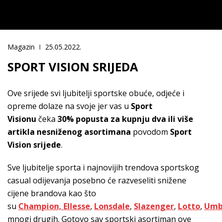
Magazin
25.05.2022.
SPORT VISION SRIJEDA
Ove srijede svi ljubitelji sportske obuće, odjeće i
opreme dolaze na svoje jer vas u
Sport
Visionu
čeka
30% popusta za kupnju dva ili više
artikla nesniženog asortimana
povodom
Sport
Vision srijede
.
Sve ljubitelje sporta i najnovijih trendova sportskog
casual odijevanja posebno će razveseliti snižene
cijene brandova kao što
su
Champion,
Ellesse
,
Lonsdale
,
Slazenger
,
Lotto
,
Umb
mnogi drugih. Gotovo sav sportski asortiman ove