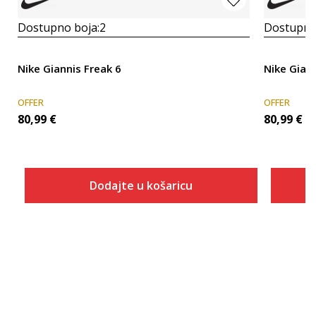
Dostupno boja:
2
Dostupno
Nike Giannis Freak 6
Nike Giann
OFFER
OFFER
80,99
€
80,99
€
Dodajte u košaricu
Veličina
Dodaj u košaricu
13.5
7.5
8