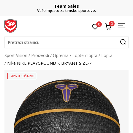
Team Sales
Vaše mjesto za timske sportove.
0
0
Pretraži stranicu
Sport Vision
Proizvodi
Oprema
Lopte
lopta
Lopta
Nike NIKE PLAYGROUND K BRYANT SIZE-7
-20% U KOŠARICI