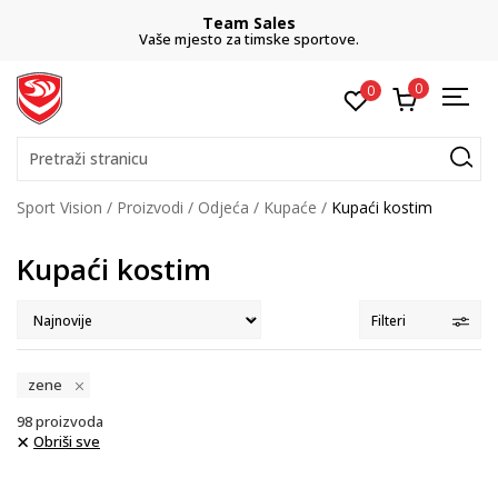
Team Sales
Vaše mjesto za timske sportove.
0
0
Pretraži stranicu
Sport Vision
Proizvodi
Odjeća
Kupaće
Kupaći kostim
Kupaći kostim
Filteri
zene
98
proizvoda
Obriši sve