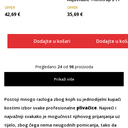
OFFER
OFFER
42,69
€
35,69
€
Dodajte u košaricu
Dodajte u koš
Pregledano
24
od
98
proizvoda
Prikaži više
Postoji mnogo razloga zbog kojih su
jednodijelni kupaći
kostimi
izbor svake profesionalne
plivačice
. Najveći i
najvažniji svakako je mogućnost njihovog prijanjanja uz
tijelo, zbog čega nema neugodnih pomicanja, tako da