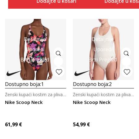
Dodajte u košaricu
Dodajte u koš
Detaljnije
Detaljnije
Uporedi
Uporedi
Brzi Pregled
Brzi Pregled
Dostupno boja:
1
Dostupno boja:
2
Ženski kupaći kostim za plivanje
Ženski kupaći kostim za plivanje
Nike Scoop Neck
Nike Scoop Neck
61,99
€
54,99
€