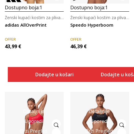
Dostupno boja:
1
Dostupno boja:
1
Ženski kupaći kostim za plivanje
Ženski kupaći kostim za plivanje
adidas AllOverPrint
Speedo Hyperboom
OFFER
OFFER
43,99
€
46,39
€
Dodajte u košaricu
Dodajte u koš
Detaljnije
Detaljnije
Uporedi
Uporedi
Brzi Pregled
Brzi Pregled