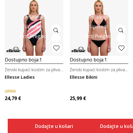
Detaljnije
Detaljnije
Uporedi
Uporedi
Brzi Pregled
Brzi Pregled
Dostupno boja:
1
Dostupno boja:
1
Ženski kupaći kostim za plivanje
Ženski kupaći kostim za plivanje
Ellesse Ladies
Ellesse Bikini
OFFER
24,79
€
25,99
€
Dodajte u košaricu
Dodajte u koš