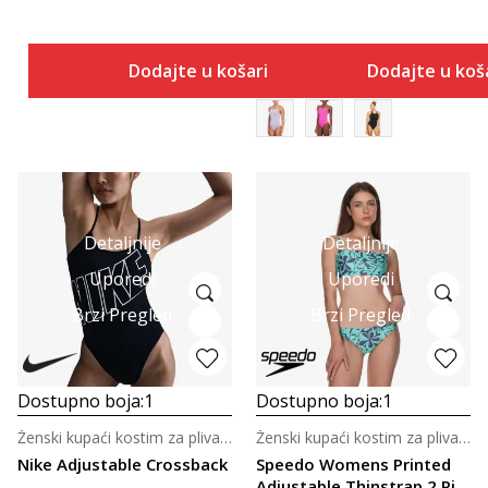
Dodajte u košaricu
Dodajte u koš
Detaljnije
Detaljnije
Uporedi
Uporedi
Brzi Pregled
Brzi Pregled
Dostupno boja:
1
Dostupno boja:
1
Ženski kupaći kostim za plivanje
Ženski kupaći kostim za plivanje
Nike Adjustable Crossback
Speedo Womens Printed
Adjustable Thinstrap 2 Pi