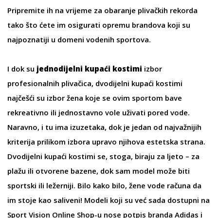
Pripremite ih na vrijeme za obaranje plivačkih rekorda
tako što ćete im osigurati opremu brandova koji su
najpoznatiji u domeni vodenih sportova.
I dok su
jednodijelni kupaći kostimi
izbor
profesionalnih plivačica,
dvodijelni kupaći kostimi
najčešći su izbor žena koje se ovim sportom bave
rekreativno ili jednostavno vole uživati pored vode.
Naravno, i tu ima izuzetaka, dok je jedan od najvažnijih
kriterija prilikom izbora upravo njihova estetska strana.
Dvodijelni kupaći kostimi
se, stoga, biraju za ljeto – za
plažu ili otvorene bazene, dok sam model može biti
sportski ili ležerniji. Bilo kako bilo, žene vode računa da
im stoje kao saliveni! Modeli koji su već sada dostupni na
Sport Vision Online Shop-u nose potpis branda
Adidas
i