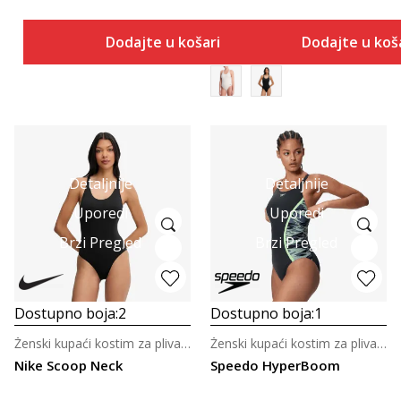
Dodajte u košaricu
Dodajte u koš
Detaljnije
Detaljnije
Uporedi
Uporedi
Brzi Pregled
Brzi Pregled
Dostupno boja:
2
Dostupno boja:
1
Ženski kupaći kostim za plivanje
Ženski kupaći kostim za plivanje
Nike Scoop Neck
Speedo HyperBoom