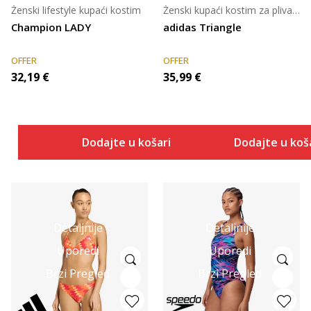
Ženski lifestyle kupaći kostim
Ženski kupaći kostim za plivanje
Champion LADY
adidas Triangle
OFFER
OFFER
32,19
€
35,99
€
Dodajte u košaricu
Dodajte u koš
Detaljnije
Detaljnije
Uporedi
Uporedi
Brzi Pregled
Brzi Pregled