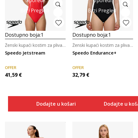
Uporedi
Uporedi
Brzi Pregled
Brzi Pregled
Dostupno boja:
1
Dostupno boja:
1
Ženski kupaći kostim za plivanje
Ženski kupaći kostim za plivanje
Speedo Jetstream
Speedo Endurance+
OFFER
OFFER
41,59
€
32,79
€
Dodajte u košaricu
Dodajte u koš