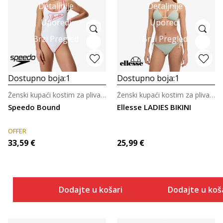
Detaljnije
Detaljnije
Uporedi
Uporedi
Brzi Pregled
Brzi Pregled
Dostupno boja:
1
Dostupno boja:
1
Ženski kupaći kostim za plivanje
Ženski kupaći kostim za plivanje
Speedo Bound
Ellesse LADIES BIKINI
OFFER
33,59
€
25,99
€
Dodajte u košaricu
Dodajte u koš