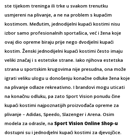
ste tijekom treninga ili trke u svakom trenutku
usmjereni na plivanje, a ne na problem s kupaćim
kostimom. Međutim,
jednodijelni kupaći kostimi
nisu
izbor samo profesionalnih sportašica, već i žena koje
ovaj dio opreme biraju prije nego dvodjelni kupaći
kostim.
Ženski jednodijelni kupaći kostimi
često imaju
veliki značaj i s estetske strane. Iako njihova estetska
strana u sportskim krugovima nije presudna, ona može
igrati veliku ulogu u donošenju konačne odluke žena koje
na plivanje odlaze rekreativno. I brandovi mogu uticati
na konačnu odluku, pa zato Sport Vision ponudu čine
kupaći kostimi najpoznatijih proizvođača opreme za
plivanje –
Adidas
,
Speedo
,
Slazenger
i
Arena
. Osim
modela za odrasle, na
Sport Vision Online Shop-u
dostupni su i jednodjelni
kupaći kostimi za djevojčice
.