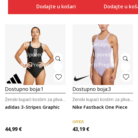
Dodajte u košaricu
Dodajte u koš
Detaljnije
Detaljnije
Uporedi
Uporedi
Brzi Pregled
Brzi Pregled
Dostupno boja:
1
Dostupno boja:
3
Ženski kupaći kostim za plivanje
Ženski kupaći kostim za plivanje
adidas 3-Stripes Graphic
Nike Fastback One Piece
OFFER
44,99
€
43,19
€