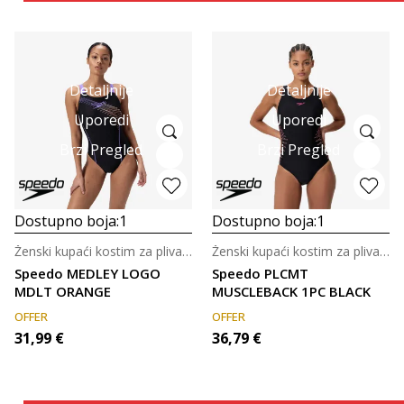
Detaljnije
Detaljnije
Uporedi
Uporedi
Brzi Pregled
Brzi Pregled
Dostupno boja:
1
Dostupno boja:
1
Ženski kupaći kostim za plivanje
Ženski kupaći kostim za plivanje
Speedo MEDLEY LOGO
Speedo PLCMT
MDLT ORANGE
MUSCLEBACK 1PC BLACK
OFFER
OFFER
31,99
€
36,79
€