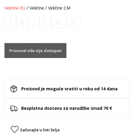
Veličine EU
Veličine
Veličine CM
S
M
L
XL
2XL
3XL
Proizvod više nije dostupan
Proizvod je moguće vratiti u roku od 14 dana
Besplatna dostava za narudžbe iznad 70 €
Sačuvajte u listi želja