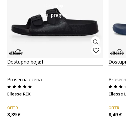
Detaljnije
Brzi pregled
Dostupno boja:
1
Dostupno
Prosecna ocena
:
Prosecna
Ellesse REX
Ellesse 
OFFER
OFFER
8,39
€
8,49
€