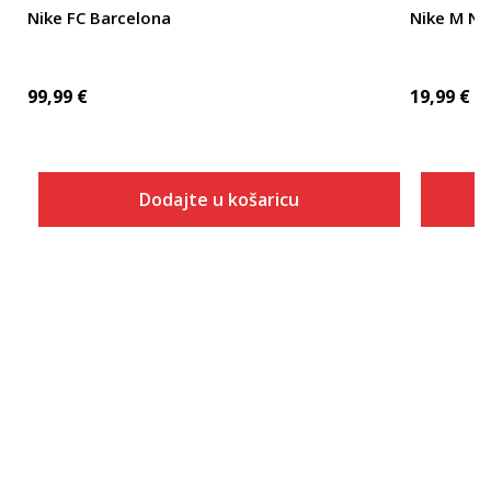
Nike FC Barcelona
Nike M NK 
99,99
€
19,99
€
Dodajte u košaricu
Veličina
Dodaj u košaricu
XS
S
M
L