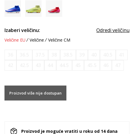
Izaberi veličinu:
Odredi veličinu
Veličine EU
Veličine
Veličine CM
36
36.5
37.5
38
38.5
39
40
40.5
41
42
42.5
43
44
44.5
45
45.5
46
47
Proizvod više nije dostupan
Proizvod je moguće vratiti u roku od 14 dana