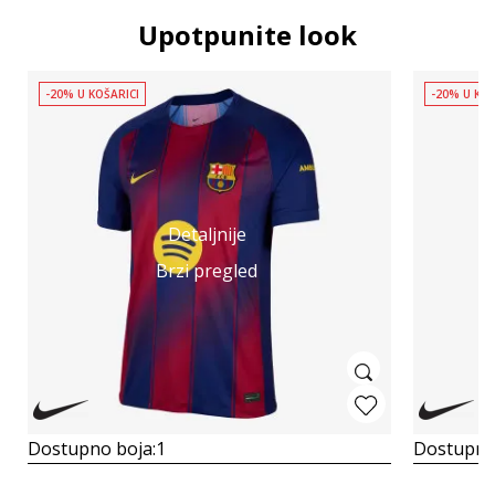
Upotpunite look
-20% U KOŠARICI
-20% U KOŠ
Detaljnije
Brzi pregled
Dostupno boja:
1
Dostupno