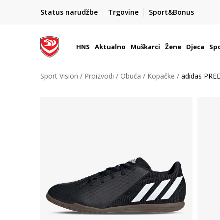
BOX NOW
Status narudžbe
Trgovine
Sport&Bonus
Dostava 1,50 €
| Više od 800 paketomata u Hrvatsko
HNS
Aktualno
Muškarci
Žene
Djeca
Spo
Sport Vision
Proizvodi
Obuća
Kopačke
adidas PRE