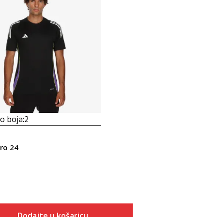
 boja:
2
iro 24
Dodajte u košaricu