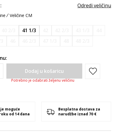
:
Odredi veličinu
ine
Veličine CM
40 2/3
41 1/3
42
42 2/3
43 1/3
44
/3
46
46 2/3
47 1/3
48
48 2/3
inu:
Dodaj u košaricu
Potrebno je odabrati željenu veličinu
 je moguće
Besplatna dostava za
 roku od 14 dana
narudžbe iznad 70 €