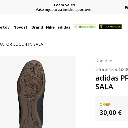
Team Sales
P
j
Vaše mjesto za timske sportove.
rtovi
Novosti
Brand
Nike
adidas
DATOR EDGE.4 IN SALA
Kopačke
Šifra artikla:
GX0
adidas P
SALA
OFFER
30,00
€