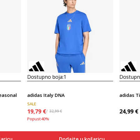
Dostupno boja:
1
Dostupno
easonal
adidas Italy DNA
adidas T
SALE
19,79
€
24,99
€
32,99
€
Popust
40
%
aricu
Dodajte u košaricu