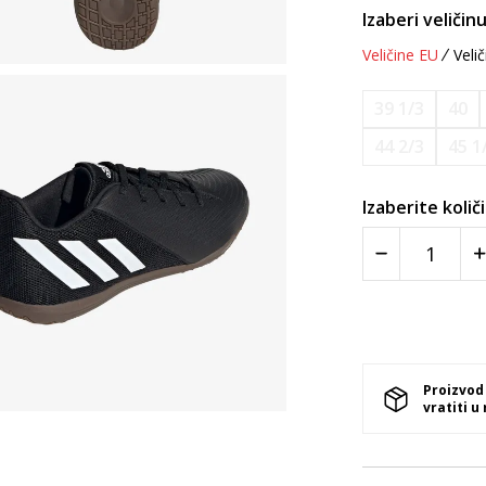
Izaberi veličinu
Veličine EU
Velič
39 1/3
40
44 2/3
45 1
Izaberite količ
Proizvod
vratiti u