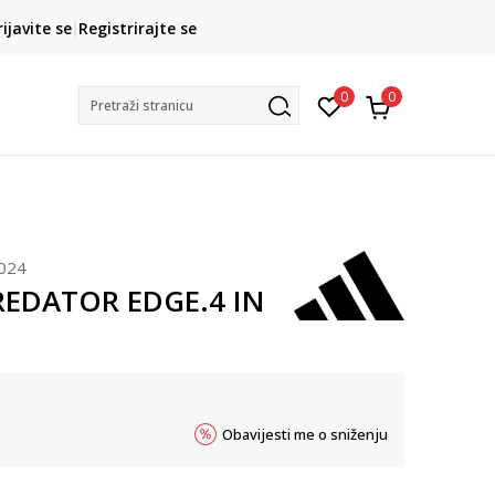
CLICK& COLLECT
rijavite se
Registrirajte se
besplatno preuzimanje u trgovini
0
0
Pretraži stranicu
024
REDATOR EDGE.4 IN
Obavijesti me o sniženju