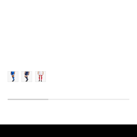
L
XL
2XL
3XL