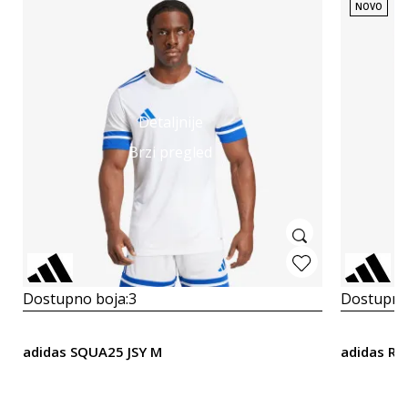
NOVO
Detaljnije
Brzi pregled
Dostupno boja:
3
Dostupno
adidas SQUA25 JSY M
adidas RE