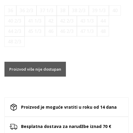
36
36 2/3
37 1/3
38
38 2/3
39 1/3
40
40 2/3
41 1/3
42
42 2/3
43 1/3
44
44 2/3
45 1/3
46
46 2/3
47 1/3
48
48 2/3
Proizvod više nije dostupan
Proizvod je moguće vratiti u roku od 14 dana
Besplatna dostava za narudžbe iznad 70 €