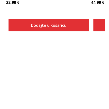
22,99
€
44,99
€
Dodajte u košaricu
Veličina
Dodaj u košaricu
2XLT
2XT2
2XT3
3XLT
3XT2
4XLT