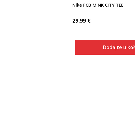
Nike FCB M NK CITY TEE
29,99
€
Dodajte u koš
Veličina
Dodaj u
XS
S
M
L
XL