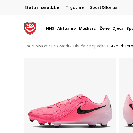
BOX NOW
Status narudžbe
Trgovine
Sport&Bonus
Dostava 1,50 €
| Više od 800 paketomata u Hrvatsko
HNS
Aktualno
Muškarci
Žene
Djeca
Spo
Sport Vision
Proizvodi
Obuća
Kopačke
Nike Phant