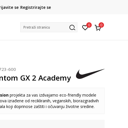
CLICK& COLLECT
rijavite se
Registrirajte se
besplatno preuzimanje u trgovini
0
0
Pretraži stranicu
723-600
antom GX 2 Academy
sion
projekta za vas izdvajamo eco-friendly modele
va izrađene od recikliranih, veganskih, biorazgradivih
jala koji doprinose zaštiti i očuvanju životne sredine.