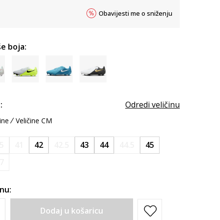
Obavijesti me o sniženju
e boja:
:
Odredi veličinu
ine
Veličine CM
.5
41
42
42.5
43
44
44.5
45
7
inu:
Dodaj u košaricu