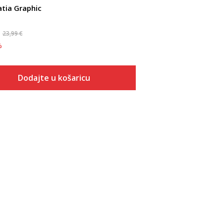
atia Graphic
23,99
€
%
Dodajte u košaricu
Veličina
Dodaj u košaricu
S
M
L
XL
2XL