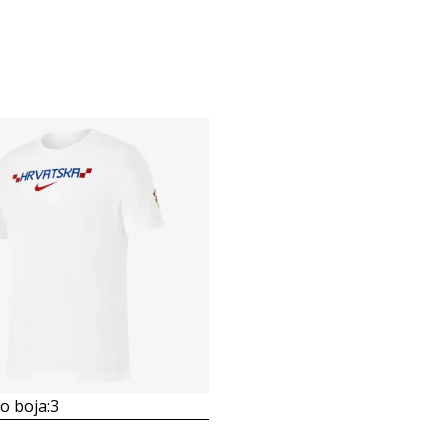
 boja:
3