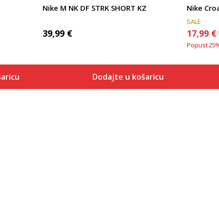
Nike M NK DF STRK SHORT KZ
Nike Cro
SALE
39,99
€
17,99
€
Popust
25
aricu
Dodajte u košaricu
Veličina
 košaricu
Dodaj u košaricu
S
M
L
XL
2XL