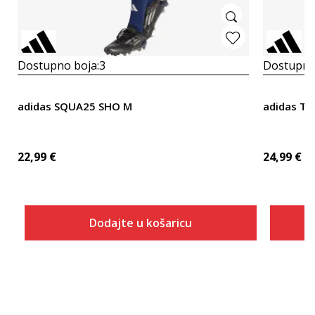
Dostupno boja:
3
Dostupno
adidas SQUA25 SHO M
adidas Ti
22,99
€
24,99
€
Dodajte u košaricu
Veličina
Dodaj u košaricu
2XLT
2XT2