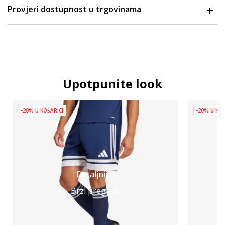
Provjeri dostupnost u trgovinama
Upotpunite look
-20% U KOŠARICI
-20% U KOŠ
Detaljnije
Brzi pregled