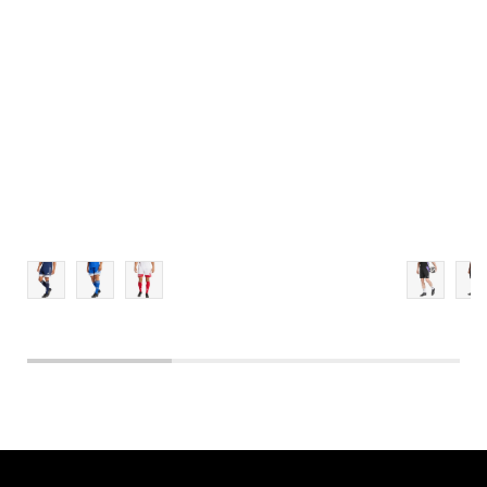
L
XL
2XL
3XL