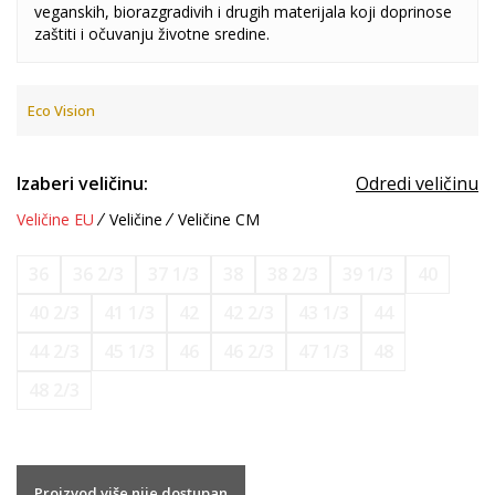
veganskih, biorazgradivih i drugih materijala koji doprinose
zaštiti i očuvanju životne sredine.
Eco Vision
Izaberi veličinu:
Odredi veličinu
Veličine EU
Veličine
Veličine CM
36
36 2/3
37 1/3
38
38 2/3
39 1/3
40
40 2/3
41 1/3
42
42 2/3
43 1/3
44
44 2/3
45 1/3
46
46 2/3
47 1/3
48
48 2/3
Proizvod više nije dostupan