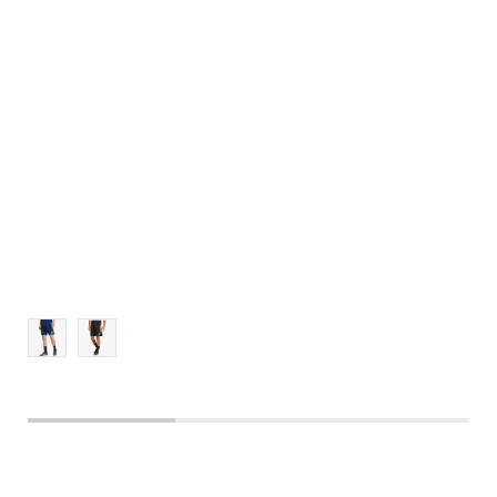
MT
L
XL
2XL
3XL