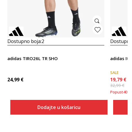
Dostupno boja:
2
Dostupno
adidas TIRO26L TR SHO
adidas It
SALE
24,99
€
19,79
€
32,99
€
Popust
40
%
Dodajte u košaricu
Veličina
Dodaj u košaricu
2XLT