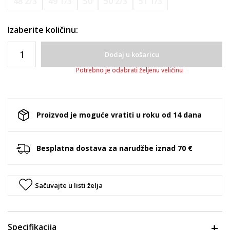
48 2/3
49 1/3
50
50 2/3
51 1/3
Izaberite količinu:
Dodaj u košaricu
Potrebno je odabrati željenu veličinu
Proizvod je moguće vratiti u roku od 14 dana
Besplatna dostava za narudžbe iznad 70 €
Sačuvajte u listi želja
Specifikacija