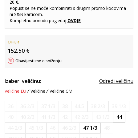
20 €.
Popust se ne može kombinirati s drugim promo kodovima
ni S&B karticom.
Kompletnu ponudu pogledaj
OVDJE
.
OFFER
152,50
€
Obavijesti me o sniženju
Izaberi veličinu:
Odredi veličinu
Veličine EU
Veličine
Veličine CM
36
36 2/3
37 1/3
38
44.5
38 2/3
39 1/3
40
40 2/3
41 1/3
42
42 2/3
43 1/3
44
44 2/3
45 1/3
46
46 2/3
47 1/3
48