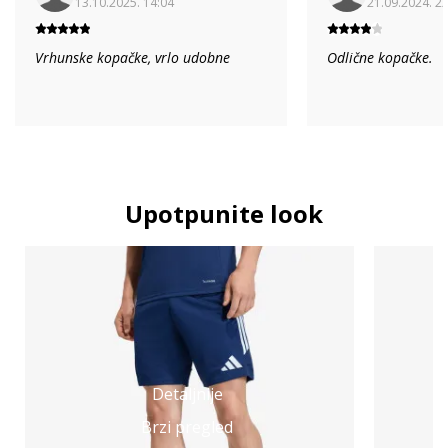
13.10.2025. 14:04
21.09.2024. 2
Vrhunske kopačke, vrlo udobne
Odlične kopačke.
Upotpunite look
Detaljnije
Brzi pregled